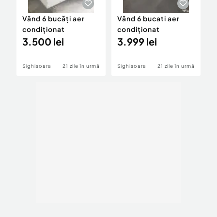
Vând 6 bucăți aer
Vând 6 bucati aer
A
condiționat
condiționat
Z
3.500 lei
3.999 lei
4
Sighisoara
21 zile în urmă
Sighisoara
21 zile în urmă
B