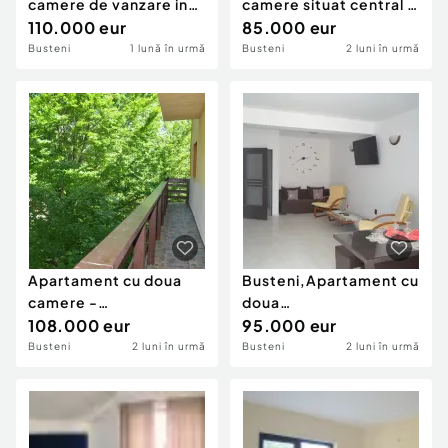
camere de vanzare in
camere situat central in
Busteni
110.000 eur
Busteni
85.000 eur
Busteni
1 lună în urmă
Busteni
2 luni în urmă
Apartament cu doua
Busteni,Apartament cu
camere -
doua
Busteni,central
108.000 eur
camere,panorama
95.000 eur
senzationala
Busteni
2 luni în urmă
Busteni
2 luni în urmă