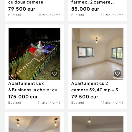
cu doua camere
farmec, 2 camere,
79.500 eur
garaj, boxa, rezidential
85.000 eur
Busteni
11 zile în urmă
Busteni
12 zile în urmă
Apartament Lux
Apartament cu 2
&Business la cheie: cu
camere 59,40 mp + 30
vedere la munte, curte
175.000 eur
mp pod - Busteni - c...
79.500 eur
Busteni
14 zile în urmă
Busteni
17 zile în urmă