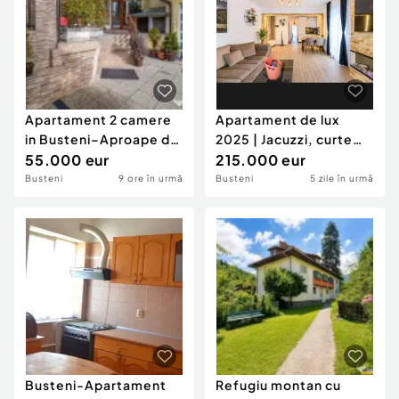
Apartament 2 camere
Apartament de lux
in Busteni–Aproape de
2025 | Jacuzzi, curte
Pârtie și C...
55.000 eur
privată | Vedere Ca
215.000 eur
Busteni
9 ore în urmă
Busteni
5 zile în urmă
Busteni-Apartament
Refugiu montan cu