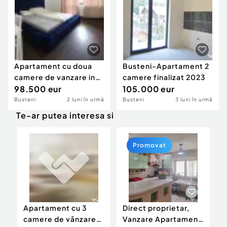
Apartament cu doua
Busteni-Apartament 2
camere de vanzare in
camere finalizat 2023
Busteni
98.500 eur
105.000 eur
Busteni
2 luni în urmă
Busteni
3 luni în urmă
Te-ar putea interesa si
Promovat
Apartament cu 3
Direct proprietar,
v
camere de vânzare
Vanzare Apartament
c