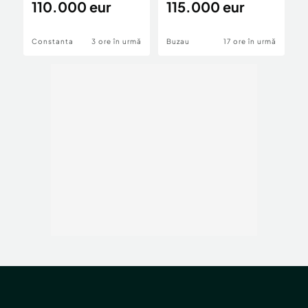
Tomis nord
110.000 eur
3 Camere Unirii
115.000 eur
L
1
Nord, Buzău
Constanta
3 ore în urmă
Buzau
17 ore în urmă
P