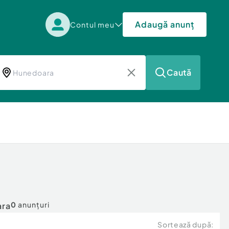
Adaugă anunț
Contul meu
Caută
0
anunțuri
ara
Sortează după: