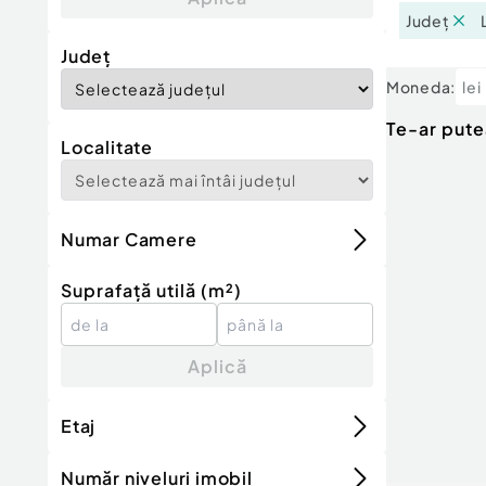
Județ
Județ
Moneda:
lei
Te-ar pute
Localitate
Numar Camere
Suprafață utilă (m²)
Aplică
Etaj
Număr niveluri imobil