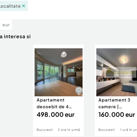
Localitate
eur
a interesa si
Apartament
Apartament 3
deosebit de 4
camere |
camere Herastrau
498.000 eur
Aparatorii Patriei
160.000 eur
Renovat complet
Bucuresti
2 ore în urmă
Bucuresti
1 oră în u