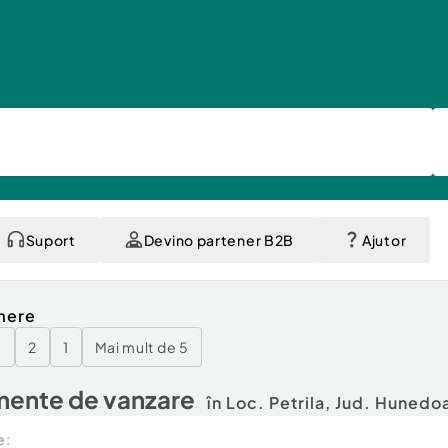
Suport
Devino partener B2B
Ajutor
mere
3
2
1
Mai mult de 5
ente de vanzare
în Loc. Petrila, Jud. Hunedo
e: