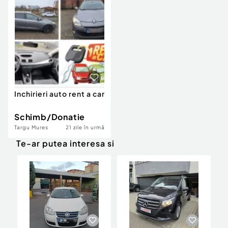
Locuri de munca
Utilaje agricole si industriale
Servicii
Piese auto si accesorii
Animale de companie
Dacia Duster
Afaceri și echipamente profesionale
Inchiriere Bunuri si Vehicule
Inchirieri auto rent a car
Schimb/Donatie
Targu Mures
21 zile în urmă
Te-ar putea interesa si