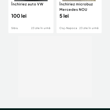
Închiriez auto VW
Închiriez microbuz
I
Mercedes NOU
c
100 lei
5 lei
1
Sibiu
23 zile în urmă
Cluj-Napoca
23 zile în urmă
T