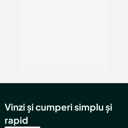
Locuri de munca
Utilaje agricole si industriale
Servicii
Piese auto si accesorii
Animale de companie
Dacia Duster
Afaceri și echipamente profesionale
Inchiriere Bunuri si Vehicule
Vinzi și cumperi simplu și
rapid