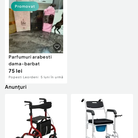
Locuri de munca
Utilaje agricole si industriale
Promovat
Servicii
Piese auto si accesorii
Animale de companie
Dacia Duster
Afaceri și echipamente profesionale
Inchiriere Bunuri si Vehicule
Parfumuri arabesti
dama-barbat
75 lei
Popesti Leordeni
5 luni în urmă
Anunțuri