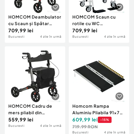
HOMCOM Deambulator
HOMCOM Scaun cu
cu Scaun și Spătar
rotile cu WC
pentru Vârstnici Pliabil,
709,99 lei
impermeabil 4 în 1 cu
709,99 lei
Reglabil pe Înălțime,
suporturi pentru
Bucuresti
4 zile în urmă
Bucuresti
4 zile în urmă
Suport pentru Baston,
picioare rabatabile, din
Roșu
aluminiu și plastic,
negru
HOMCOM Cadru de
Homcom Rampa
mers pliabil din
Aluminiu Pliabila 91×73
aluminiu, reglabil pe
559,99 lei
cm – Antiderapanta,
609,99
lei
-
15
%
înălțime, cu geantă,
272 kg
Bucuresti
4 zile în urmă
719.99 RON
64x67x80-92 cm,
Bucuresti
4 zile în urmă