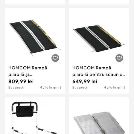
negru și argintiu
HOMCOM Rampă
HOMCOM Rampă
pliabilă și
pliabilă pentru scaun cu
antiderapantă pentru
809,99 lei
rotile din aluminiu cu
649,99 lei
scaun cu rotile din
deflectoare și
Bucuresti
4 zile în urmă
Bucuresti
4 zile în urmă
aluminiu, 152x73cm,
autocolante,
Capacitate 272kg
122x73,6x5,1 cm,
neagră