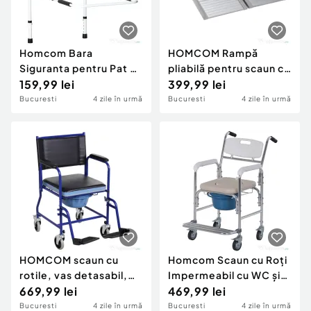
Homcom Bara
HOMCOM Rampă
Siguranta pentru Pat –
pliabilă pentru scaun cu
Reglabila, cu Buzunar
159,99 lei
rotile din aluminiu cu
399,99 lei
de Depozitare
margini exterioare,
Bucuresti
4 zile în urmă
Bucuresti
4 zile în urmă
61x74x5 cm, argintiu
HOMCOM scaun cu
Homcom Scaun cu Roți
rotile, vas detasabil,
Impermeabil cu WC și
83x53x85cm, negru
669,99 lei
Olitǎ Detașabilă pentru
469,99 lei
Bătrâni și Persoane cu
Bucuresti
4 zile în urmă
Bucuresti
4 zile în urmă