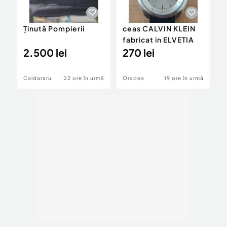
Ținută Pompierii
ceas CALVIN KLEIN
V
fabricat in ELVETIA
p
2.500 lei
270 lei
3
Caldararu
22 ore în urmă
Oradea
19 ore în urmă
C