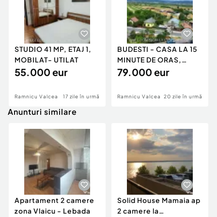
STUDIO 41 MP, ETAJ 1,
BUDESTI - CASA LA 15
MOBILAT- UTILAT
MINUTE DE ORAS,
55.000 eur
TEREN 1233 MP
79.000 eur
Ramnicu Valcea
17 zile în urmă
Ramnicu Valcea
20 zile în urmă
Anunturi similare
Apartament 2 camere
Solid House Mamaia ap
zona Vlaicu - Lebada
2 camere la