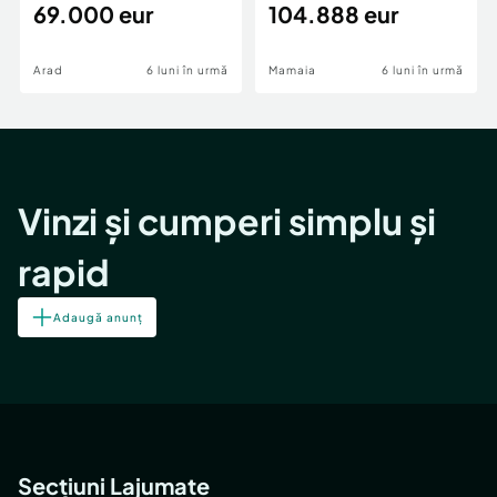
69.000 eur
cheie,langa Mega
104.888 eur
Image
Arad
6 luni în urmă
Mamaia
6 luni în urmă
Vinzi și cumperi simplu și
rapid
Adaugă anunț
Secțiuni Lajumate