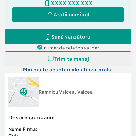
XXXX XXX XXX
Va stam la dispozitie pentru detalii si vizionare!
Arată numărul
Marius Statescu
0741.291.810
Aceasta oferta este gestionata ca reprezentare
Sună vânzătorul
exclusiva la vanzare de catre Imo Office Marius
Statescu si este deschisa spre colaborare catre
numar de telefon
validat
toate celelalte agentii imobiliare.
Trimite mesaj
Confort:
1
Mai multe anunțuri ale utilizatorului
Tip imobil:
Casă/Vilă
Număr Băi:
3
Comision cumpărător:
0%
Posibilitate parcare: Da
Ramnicu Valcea
,
Valcea
Nr. locuri parcare:
2
Despre companie
Nume Firma:
Cui: