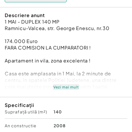
Descriere anunt
1 MAI - DUPLEX 140 MP
Ramnicu-Valcea, str. George Enescu, nr.30
174.000 Euro
FARA COMISION LA CUMPARATORI !
Apartament in vila, zona excelenta !
Casa este amplasata in 1 Mai, la 2 minute de
centru, in spatele Politiei Judetene, una dintre
cele mai dorite zone din oras. Avem foarte
Vezi mai mult
aproape scoli si gradinite si in acelasi timp putem
ajunge pe jos foarte rapid in centru sau in Parcul
Specificații
Zavoi.
Suprafață utilă (m²)
140
Proprietatea are curte de 374 mp, detinuta de 2
proprietari in cote indivize, teren cu proportii
bune, cu un loc de relaxare amenajat peisagistic.
An constructie
2008
Spre vanzare avem apartamentul ce ocupa partial