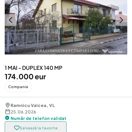
Locuri de munca
Utilaje agricole si industriale
Servicii
Piese auto si accesorii
Animale de companie
Dacia Duster
Afaceri și echipamente profesionale
Inchiriere Bunuri si Vehicule
1 MAI - DUPLEX 140 MP
174.000 eur
Companie
Ramnicu Valcea
,
VL
25.06.2026
Număr de telefon
validat
Salvează la favorite