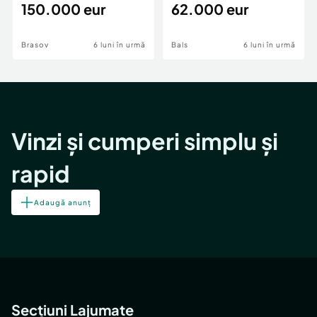
teren,deschidere Pia
150.000 eur
Periferie
62.000 eur
Brasov
6 luni în urmă
Bals
6 luni în urmă
Vinzi și cumperi simplu și
rapid
Adaugă anunț
Secțiuni Lajumate