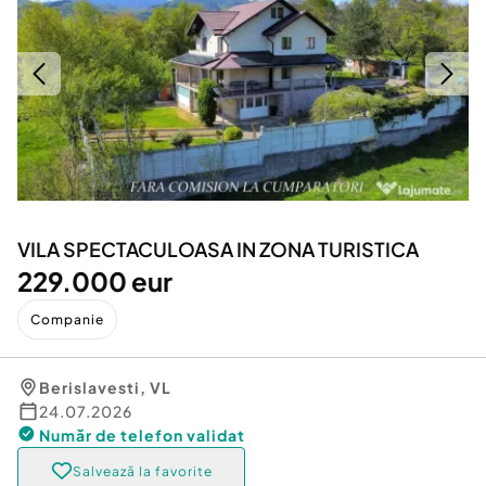
Locuri de munca
Utilaje agricole si industriale
Servicii
Piese auto si accesorii
Animale de companie
Dacia Duster
Afaceri și echipamente profesionale
Inchiriere Bunuri si Vehicule
VILA SPECTACULOASA IN ZONA TURISTICA
229.000 eur
Companie
Berislavesti
,
VL
24.07.2026
Număr de telefon
validat
Salvează la favorite