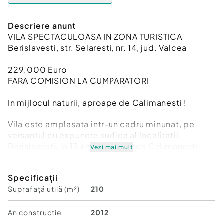
Descriere anunt
VILA SPECTACULOASA IN ZONA TURISTICA
Berislavesti, str. Selaresti, nr. 14, jud. Valcea
229.000 Euro
FARA COMISION LA CUMPARATORI
In mijlocul naturii, aproape de Calimanesti !
Vila este amplasata intr-un cadru minunat, pe
versantul cu expunere sudica al localitatii
Berislavesti, la 13 km de statiunea Calimanesti-
Vezi mai mult
Caciulata si 15 km de viitorul nod al autostrazii A1,
in proximitatea Parcului National Cozia.
Specificații
Accesul este unul bun, asfaltat pana la
Suprafață utilă (m²)
210
proprietate. Vecinatatile constau in case cu
terenuri mari, ce asigura linistea necesara, pe o
parte si livezi intinse pe cealalta parte.
An constructie
2012
Amplasamentul poate fi locul de plecare in