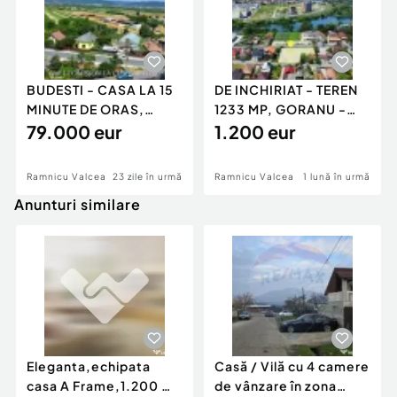
BUDESTI - CASA LA 15
DE INCHIRIAT - TEREN
MINUTE DE ORAS,
1233 MP, GORANU -
TEREN 1233 MP
79.000 eur
DN7
1.200 eur
Ramnicu Valcea
23 zile în urmă
Ramnicu Valcea
1 lună în urmă
Anunturi similare
Eleganta,echipata
Casă / Vilă cu 4 camere
casa A Frame,1.200 mp
de vânzare în zona