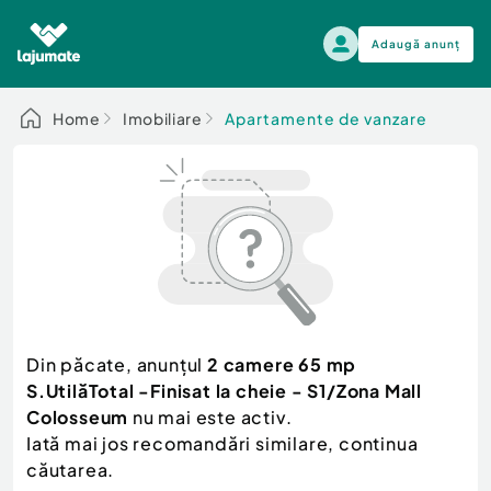
Adaugă anunț
Alege categoria
Home
Imobiliare
Apartamente de vanzare
Auto, moto si ambarcatiuni
Toate Anunturile
Auto, moto si ambarcatiuni
Imobiliare
Autoturisme
Electronice si electrocasnice
Anvelope si Jante
Casa si gradina
Alege dupa sezon
Piese auto
Scutere - ATV - UTV
Din păcate, anunțul
2 camere 65 mp
Mama si copilul
Autoutilitare
S.UtilăTotal -Finisat la cheie - S1/Zona Mall
Moda si frumusete
Ambarcatiuni
Colosseum
nu mai este activ.
Sport, timp liber, arta
Iată mai jos recomandări similare, continua
Camioane - Rulote - Remorci
Agro si Industrie
căutarea.
Motociclete