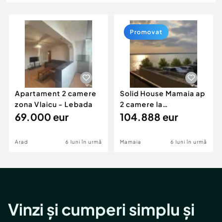
Locuri de munca
Utilaje agricole si industriale
Servicii
Piese auto si accesorii
Animale de companie
Promovat
Dacia Duster
Afaceri și echipamente profesionale
Inchiriere Bunuri si Vehicule
Apartament 2 camere
Solid House Mamaia ap
zona Vlaicu - Lebada
2 camere la
69.000 eur
cheie,langa Mega
104.888 eur
Image
Arad
6 luni în urmă
Mamaia
6 luni în urmă
Vinzi și cumperi simplu și