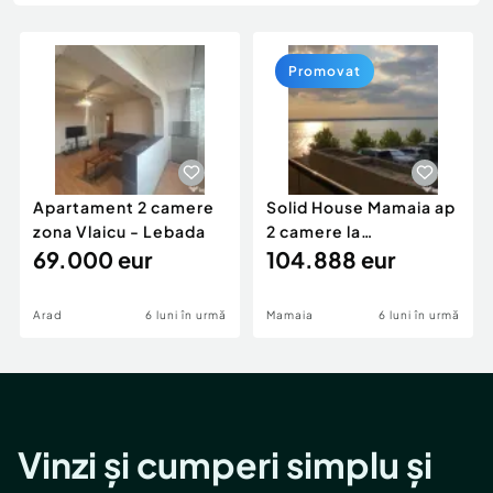
Locuri de munca
Utilaje agricole si industriale
Servicii
Piese auto si accesorii
Animale de companie
Promovat
Dacia Duster
Afaceri și echipamente profesionale
Inchiriere Bunuri si Vehicule
Apartament 2 camere
Solid House Mamaia ap
zona Vlaicu - Lebada
2 camere la
69.000 eur
cheie,langa Mega
104.888 eur
Image
Arad
6 luni în urmă
Mamaia
6 luni în urmă
Vinzi și cumperi simplu și