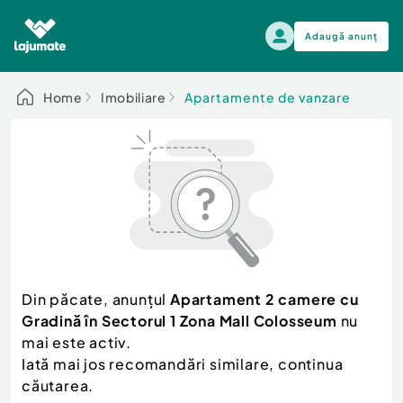
Adaugă anunț
Alege categoria
Home
Imobiliare
Apartamente de vanzare
Auto, moto si ambarcatiuni
Toate Anunturile
Auto, moto si ambarcatiuni
Imobiliare
Autoturisme
Electronice si electrocasnice
Anvelope si Jante
Casa si gradina
Alege dupa sezon
Piese auto
Scutere - ATV - UTV
Din păcate, anunțul
Apartament 2 camere cu
Mama si copilul
Autoutilitare
Gradină în Sectorul 1 Zona Mall Colosseum
nu
Moda si frumusete
Ambarcatiuni
mai este activ.
Sport, timp liber, arta
Iată mai jos recomandări similare, continua
Camioane - Rulote - Remorci
Agro si Industrie
căutarea.
Motociclete