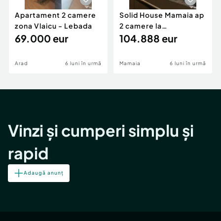
Apartament 2 camere
Solid House Mamaia ap
zona Vlaicu - Lebada
2 camere la
69.000 eur
cheie,langa Mega
104.888 eur
Image
Arad
6 luni în urmă
Mamaia
6 luni în urmă
Vinzi și cumperi simplu și
rapid
Adaugă anunț