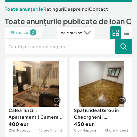
Locuri de munca
Utilaje agricole si industriale
Servicii
Toate anunțurile
Ratinguri
Despre noi
Contact
Piese auto si accesorii
Animale de companie
Toate anunțurile publicate de
Ioan C
Dacia Duster
Afaceri și echipamente profesionale
Inchiriere Bunuri si Vehicule
0
Filtreaza
cele mai noi
Calea Turzii :
Spațiu ideal birou în
Apartament 1 Camera |
Gheorgheni |
Decomandat | Balcon |
400 eur
Str.Brâncuși | Aproap
450 eur
E
Cluj-Napoca
13 ore în urmă
Cluj-Napoca
13 ore în urmă