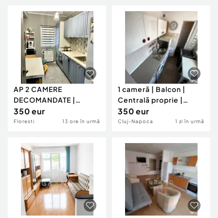
AP 2 CAMERE
1 cameră | Balcon |
DECOMANDATE |
Centrală proprie |
BALCON | PARCARE
350 eur
Mănăștur–Prim?
350 eur
INCLUSĂ | FLORIL
Floresti
13 ore în urmă
Cluj-Napoca
1 zi în urmă