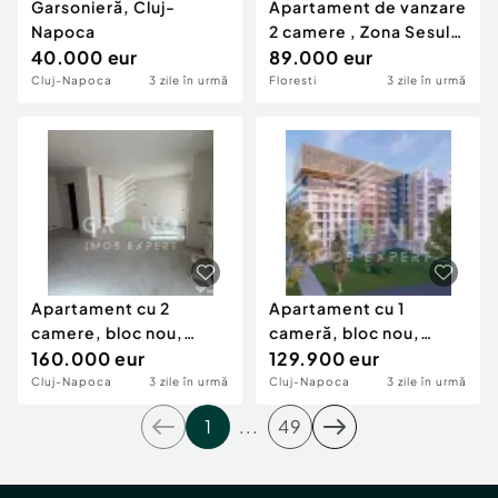
Garsonieră, Cluj-
Apartament de vanzare
Napoca
2 camere , Zona Sesul
40.000 eur
de Sus , Florest
89.000 eur
Cluj-Napoca
3 zile în urmă
Floresti
3 zile în urmă
Apartament cu 2
Apartament cu 1
camere, bloc nou,
cameră, bloc nou,
cartier Gheorgheni
160.000 eur
cartier Gheorgheni
129.900 eur
Cluj-Napoca
3 zile în urmă
Cluj-Napoca
3 zile în urmă
1
...
49