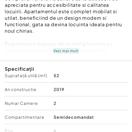
apreciata pentru accesibilitate si calitatea
locuirii. Apartamentul este complet mobilat si
utilat, beneficiind de un design modern si
functional, gata sa devina locuinta ideala pentru
noul chirias.
Proprietatea dispune de un living luminos cu
acces catre balconul deschis, un dormitor
Vezi mai mult
spatios, bucatarie complet echipata si o baie
moderna. Confortul este completat de finisajele
Specificații
de calitate si dotarile practice care raspund
Suprafață utilă (m²)
52
perfect nevoilor de zi cu zi.
Accesul catre metrou este facil, ceea ce asigura o
conexiune rapida cu principalele puncte de
An constructie
2019
interes ale Capitalei.
Numar Camere
2
Conditii: se accepta animale de companie.
Compartimentare
Semidecomandat
Acest apartament reprezinta o alegere excelenta
pentru cei care isi doresc o locuinta moderna,
Etaj
6