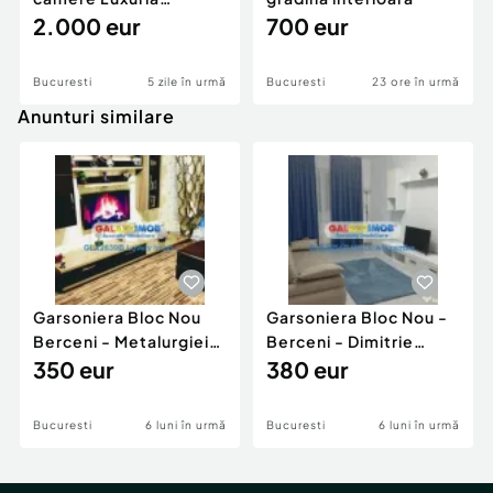
Residence
2.000 eur
700 eur
Bucuresti
5 zile în urmă
Bucuresti
23 ore în urmă
Anunturi similare
Garsoniera Bloc Nou
Garsoniera Bloc Nou -
Berceni - Metalurgiei
Berceni - Dimitrie
Park - Postalionul
350 eur
Leonida
380 eur
Bucuresti
6 luni în urmă
Bucuresti
6 luni în urmă