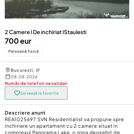
Locuri de munca
Utilaje agricole si industriale
Servicii
Piese auto si accesorii
Animale de companie
Dacia Duster
Afaceri și echipamente profesionale
2 Camere l De inchiriat IStaulesti
Inchiriere Bunuri si Vehicule
700 eur
Persoană fizică
Bucuresti
,
IF
08.08.2026
Număr de telefon
nevalidat
Salvează la favorite
Descriere anunt
REA1025697 SVN Residentialist va propune spre
inchiriere un apartament cu 2 camere situat in
complexul Panorama Lake, o zona deosebit de