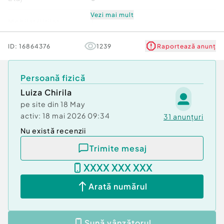
intr-o zona premium, bine conectata la oras. ...
Vezi mai mult
Mobilat/Utilat
1
Confort:
1
Tip imobil:
Bloc de apartamente
Stare
Bună
ID:
16864376
1239
Raportează anunț
Număr Băi:
1
Comision cumpărător:
3%
Comfort
1
Posibilitate parcare: Da
Persoană fizică
Luiza Chirila
pe site din
18 May
activ:
18 mai 2026 09:34
31
anunțuri
Nu există recenzii
Trimite mesaj
XXXX XXX XXX
Arată numărul
Sună vânzătorul