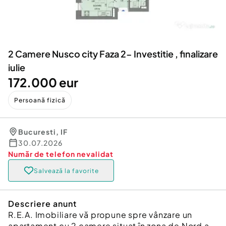
Locuri de munca
Utilaje agricole si industriale
Servicii
Piese auto si accesorii
Animale de companie
Dacia Duster
Afaceri și echipamente profesionale
2 Camere Nusco city Faza 2- Investitie , finalizare
Inchiriere Bunuri si Vehicule
iulie
172.000 eur
Persoană fizică
Bucuresti
,
IF
30.07.2026
Număr de telefon
nevalidat
Salvează la favorite
Descriere anunt
R.E.A. Imobiliare vă propune spre vânzare un
apartament cu 2 camere situat în zona de Nord a