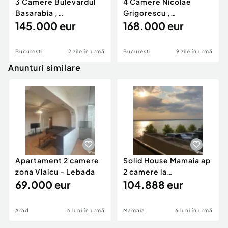
3 Camere Bulevardul
4 Camere Nicolae
Basarabia ,
Grigorescu ,
Decomandat , apoape
145.000 eur
decomandat , 2 min de
168.000 eur
de metro
metrou
Bucuresti
2 zile în urmă
Bucuresti
9 zile în urmă
Anunturi similare
Apartament 2 camere
Solid House Mamaia ap
zona Vlaicu - Lebada
2 camere la
69.000 eur
cheie,langa Mega
104.888 eur
Image
Arad
6 luni în urmă
Mamaia
6 luni în urmă