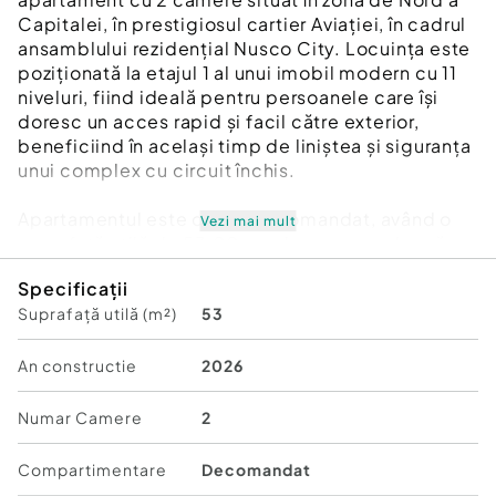
Capitalei, în prestigiosul cartier Aviației, în cadrul
ansamblului rezidențial Nusco City. Locuința este
poziționată la etajul 1 al unui imobil modern cu 11
niveluri, fiind ideală pentru persoanele care își
doresc un acces rapid și facil către exterior,
beneficiind în același timp de liniștea și siguranța
unui complex cu circuit închis.
Apartamentul este de tip decomandat, având o
Vezi mai mult
suprafață utilă de 53,00 mp, la care se adaugă un
balcon de 5,10 mp, rezultând o suprafață totală
Specificații
de 52,01 mp. Compartimentarea este una
Suprafață utilă (m²)
53
inteligentă și ergonomică: un living generos de
17,82 mp, un dormitor luminos de 12,47 mp, o
bucătărie separată de 8,44 mp și o baie spațioasă
An constructie
2026
de 4,59 mp. Unitățile sunt completate de un hol
de acces care optimizează circulația în interiorul
Numar Camere
2
casei, oferind un sentiment de spațiu și ordine.
Compartimentare
Decomandat
Proprietatea beneficiază de dotări de ultimă