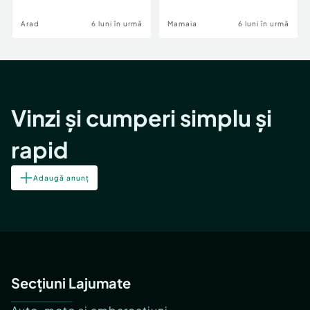
Image
Arad
6 luni în urmă
Mamaia
6 luni în urmă
Vinzi și cumperi simplu și
rapid
Adaugă anunț
Secțiuni Lajumate