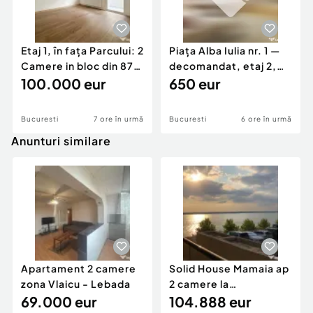
Etaj 1, în fața Parcului: 2
Piața Alba Iulia nr. 1 —
Camere in bloc din 87
decomandat, etaj 2,
reabi...
100.000 eur
vedere sp...
650 eur
Bucuresti
7 ore în urmă
Bucuresti
6 ore în urmă
Anunturi similare
Apartament 2 camere
Solid House Mamaia ap
zona Vlaicu - Lebada
2 camere la
69.000 eur
cheie,langa Mega
104.888 eur