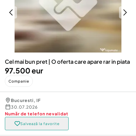
Locuri de munca
Utilaje agricole si industriale
Servicii
Piese auto si accesorii
Animale de companie
Dacia Duster
Afaceri și echipamente profesionale
Inchiriere Bunuri si Vehicule
Cel mai bun pret | O oferta care apare rar in piata
97.500 eur
Companie
Bucuresti
,
IF
30.07.2026
Număr de telefon
nevalidat
Salvează la favorite