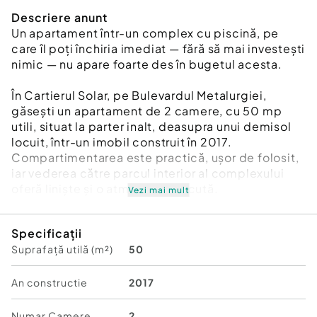
Descriere anunt
Un apartament într-un complex cu piscină, pe
care îl poți închiria imediat — fără să mai investești
nimic — nu apare foarte des în bugetul acesta.
În Cartierul Solar, pe Bulevardul Metalurgiei,
găsești un apartament de 2 camere, cu 50 mp
utili, situat la parter inalt, deasupra unui demisol
locuit, într-un imobil construit în 2017.
Compartimentarea este practică, ușor de folosit,
iar vederea către parcul interior al complexului
oferă liniște și o atmosferă plăcută.
Vezi mai mult
Apartamentul se vinde exact ca în prezentare,
Specificații
mobilat și utilat cu strictul necesar, astfel încât îl
Suprafață utilă (m²)
50
poți folosi imediat sau îl poți închiria fără pași
suplimentari. Este genul de proprietate în care nu
mai ai nimic de rezolvat după achiziție.
An constructie
2017
Unul dintre avantajele reale este faptul că nu
Numar Camere
2