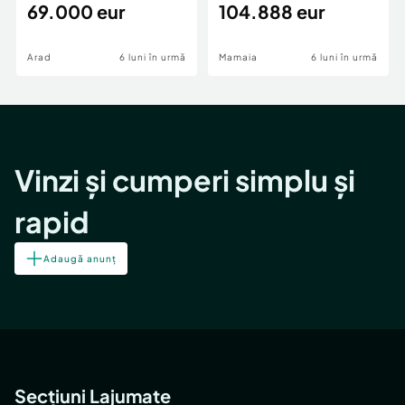
69.000 eur
cheie,langa Mega
104.888 eur
Image
Arad
6 luni în urmă
Mamaia
6 luni în urmă
Vinzi și cumperi simplu și
rapid
Adaugă anunț
Secțiuni Lajumate