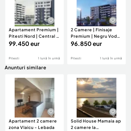
Apartament Premium |
2 Camere | Finisaje
Pitesti Nord | Central |
Premium | Negru Voda |
Langa padure |
99.450 eur
Central | Langa p
96.850 eur
Pitesti
1 lună în urmă
Pitesti
1 lună în urmă
Anunturi similare
Apartament 2 camere
Solid House Mamaia ap
zona Vlaicu - Lebada
2 camere la