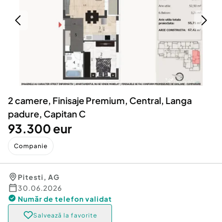
Locuri de munca
Utilaje agricole si industriale
Servicii
Piese auto si accesorii
Animale de companie
Dacia Duster
Afaceri și echipamente profesionale
Inchiriere Bunuri si Vehicule
2 camere, Finisaje Premium, Central, Langa
padure, Capitan C
93.300 eur
Companie
Pitesti
,
AG
30.06.2026
Număr de telefon
validat
Salvează la favorite