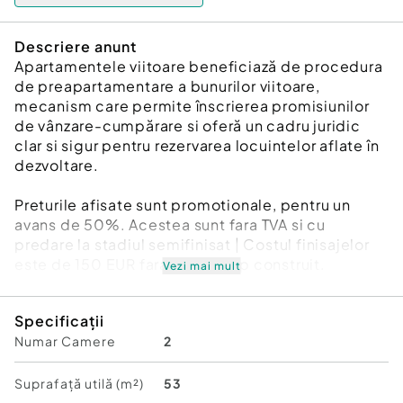
Descriere anunt
Apartamentele viitoare beneficiază de procedura
de preapartamentare a bunurilor viitoare,
mecanism care permite înscrierea promisiunilor
de vânzare-cumpărare si oferă un cadru juridic
clar si sigur pentru rezervarea locuintelor aflate în
dezvoltare.
Preturile afisate sunt promotionale, pentru un
avans de 50%. Acestea sunt fara TVA si cu
predare la stadiul semifinisat | Costul finisajelor
este de 150 EUR fara TVA pe mp construit.
Vezi mai mult
Direct Dezvoltator | Comision Zero | capitancutui
Specificații
.ro
Numar Camere
2
Va prezentam o oportunitate de a achizitiona un
apartament nou in Pitesti, in zona Capitan Cutui,
Suprafață utilă (m²)
53
langa padure.