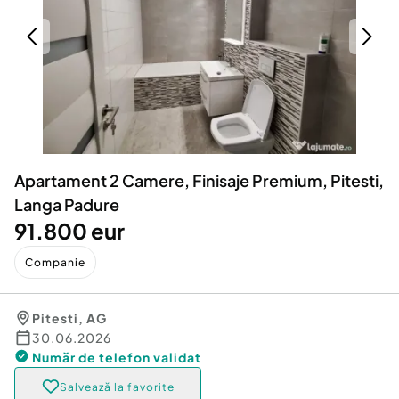
Locuri de munca
Utilaje agricole si industriale
Servicii
Piese auto si accesorii
Animale de companie
Dacia Duster
Afaceri și echipamente profesionale
Inchiriere Bunuri si Vehicule
Apartament 2 Camere, Finisaje Premium, Pitesti,
Langa Padure
91.800 eur
Companie
Pitesti
,
AG
30.06.2026
Număr de telefon
validat
Salvează la favorite