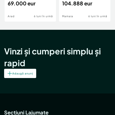
69.000 eur
cheie,langa Mega
104.888 eur
Image
Arad
6 luni în urmă
Mamaia
6 luni în urmă
Vinzi și cumperi simplu și
rapid
Adaugă anunț
Secțiuni Lajumate