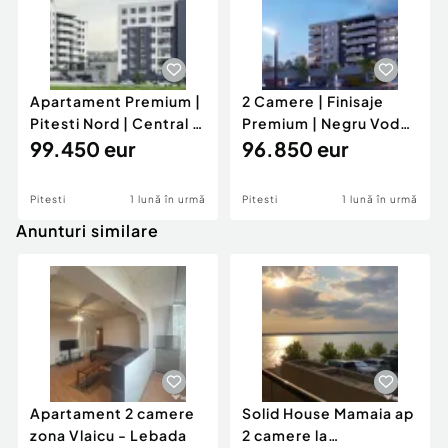
Apartament Premium |
2 Camere | Finisaje
Pitesti Nord | Central |
Premium | Negru Voda |
Langa padure |
99.450 eur
Central | Langa p
96.850 eur
Pitesti
1 lună în urmă
Pitesti
1 lună în urmă
Anunturi similare
Apartament 2 camere
Solid House Mamaia ap
zona Vlaicu - Lebada
2 camere la