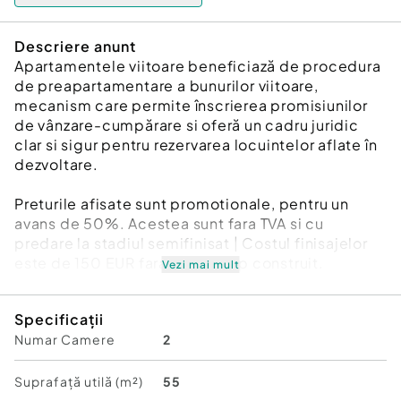
Descriere anunt
Apartamentele viitoare beneficiază de procedura
de preapartamentare a bunurilor viitoare,
mecanism care permite înscrierea promisiunilor
de vânzare-cumpărare si oferă un cadru juridic
clar si sigur pentru rezervarea locuintelor aflate în
dezvoltare.
Preturile afisate sunt promotionale, pentru un
avans de 50%. Acestea sunt fara TVA si cu
predare la stadiul semifinisat | Costul finisajelor
este de 150 EUR fara TVA pe mp construit.
Vezi mai mult
Direct Dezvoltator | Comision Zero | capitancutui
Specificații
.ro
Numar Camere
2
Va prezentam o oportunitate de a achizitiona un
apartament nou in Pitesti, in zona Capitan Cutui,
Suprafață utilă (m²)
55
langa padure.