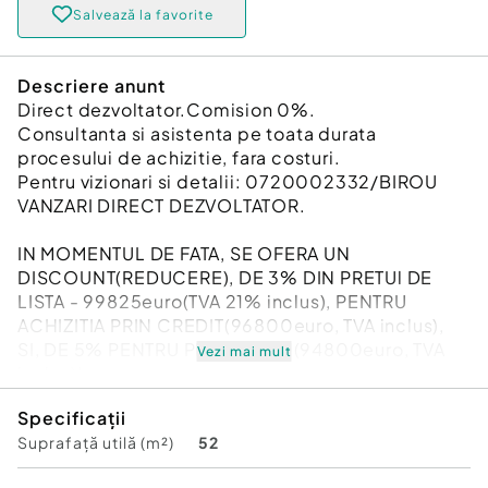
Salvează la favorite
Descriere anunt
Direct dezvoltator.Comision 0%.
Consultanta si asistenta pe toata durata
procesului de achizitie, fara costuri.
Pentru vizionari si detalii: 0720002332/BIROU
VANZARI DIRECT DEZVOLTATOR.
IN MOMENTUL DE FATA, SE OFERA UN
DISCOUNT(REDUCERE), DE 3% DIN PRETUl DE
LISTA - 99825euro(TVA 21% inclus), PENTRU
ACHIZITIA PRIN CREDIT(96800euro, TVA inclus),
SI, DE 5% PENTRU PLATA CASH(94800euro, TVA
Vezi mai mult
inclus)!
Specificații
NU ESTE PRECIZATA DURATA ACESTEI PROMOTII.
Suprafață utilă (m²)
52
Bloc cu acte gata, se pot face direct vanzarile.