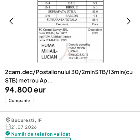
Locuri de munca
Utilaje agricole si industriale
Servicii
Piese auto si accesorii
Animale de companie
Dacia Duster
Afaceri și echipamente profesionale
Inchiriere Bunuri si Vehicule
2cam.dec/Postalionului 30/2minSTB/13min(cu
STB) metrou Ap...
94.800 eur
Companie
Bucuresti
,
IF
21.07.2026
Număr de telefon
validat