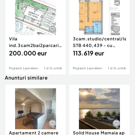
Vila
3cam.studio/central/lang
ind.3cam2bai2parcari-
STB 440,439 - cu
192mp curte/25min
200.000 eur
capat metrou P...
113.619 eur
metrou Bercen...
Popesti Leordeni
1 zi în urmă
Popesti Leordeni
1 zi în urmă
Anunturi similare
Apartament 2 camere
Solid House Mamaia ap