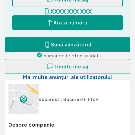
parcare demisol.
XXXX XXX XXX
Situat foarte aproape de stația STB - Dealul
Arată numărul
Cucului - 2 minute pe jos(200m) respectiv 13-15
minute cu autobuzul 241 pana la statia de metrou
Aparatorii Patriei.
Sună vânzătorul
Confort:
1
numar de telefon
validat
Tip imobil:
Bloc de apartamente
Număr Băi:
1
Trimite mesaj
Posibilitate parcare: Da
Mai multe anunțuri ale utilizatorului
Nr. locuri parcare:
1
Bucuresti
,
Bucuresti-Ilfov
Despre companie