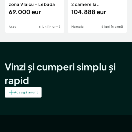
zona Vlaicu - Lebada
2 camere la
69.000 eur
cheie,langa Mega
104.888 eur
Image
Arad
6 luni în urmă
Mamaia
6 luni în urmă
Vinzi și cumperi simplu și
rapid
Adaugă anunț