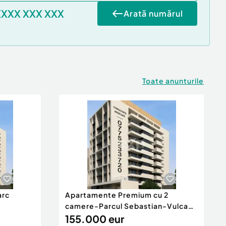
XXXX XXX XXX
Arată numărul
Toate anunturile
arc
Apartamente Premium cu 2
camere-Parcul Sebastian-Vulcan
Cent
155.000 eur