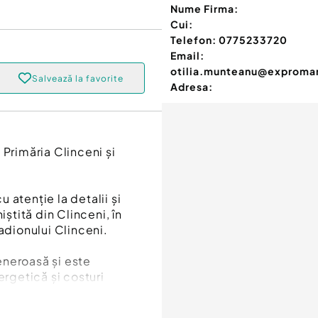
Nume Firma:
Cui:
Telefon:
0775233720
Email:
otilia.munteanu@exproman
Salvează la favorite
Adresa:
 Primăria Clinceni și
 atenție la detalii și
iștită din Clinceni, în
adionului Clinceni.
eneroasă și este
ergetică și costuri