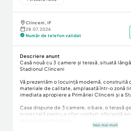
Clinceni
,
IF
28.07.2026
Număr de telefon
validat
Descriere anunt
Casă nouă cu 3 camere și terasă, situată lângă
Stadionul Clinceni
Vă prezentăm o locuință modernă, construită cu
materiale de calitate, amplasată într-o zonă lin
imediata apropiere a Primăriei Clinceni și a St
Casa dispune de 3 camere, o baie, o terasă g
proiectată pentru a oferi confort, eficiență en
reduse de întreținere.
Vezi mai mult