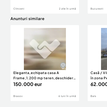
Id intern: EXP2486
Clinceni
2 zile în urmă
Bucuresti
Anunturi similare
Număr Băi:
1
Comision cumpărător:
0%
Nr. locuri parcare:
2
Curent
Gaz
Eleganta,echipata casa A
Casă / V
Frame,1.200 mp teren,deschidere
în zona P
Pia
150.000 eur
62.000
Brasov
6 luni în urmă
Bals