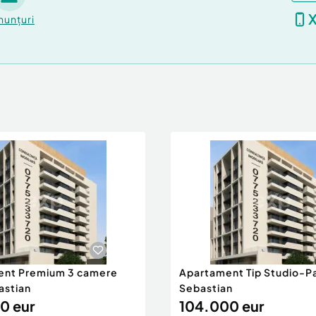
nunțuri
altată și va avea un
t pentru familii. Există
e acces, pentru un plus de
erim consultanță
lor, iar prin partenerii
țări avantajoase,
ra nici un cost.
ent Premium 3 camere
Apartament Tip Studio-P
astian
Sebastian
zionări, vă stăm la
0 eur
104.000 eur