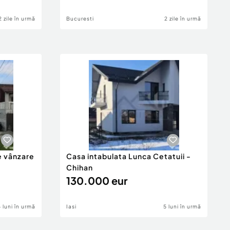
2 zile în urmă
Bucuresti
2 zile în urmă
e vânzare
Casa intabulata Lunca Cetatuii -
Chihan
130.000 eur
6 luni în urmă
Iasi
5 luni în urmă