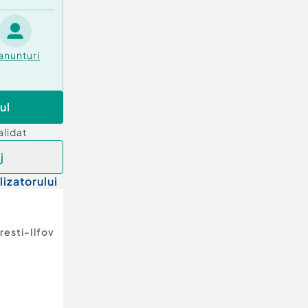
anunțuri
ul
alidat
j
lizatorului
resti-Ilfov