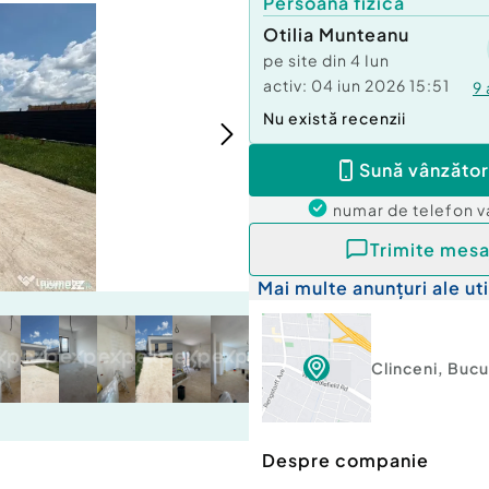
Persoană fizică
Otilia Munteanu
pe site din
4 Iun
activ:
04 iun 2026 15:51
9
Nu există recenzii
Sună vânzător
numar de telefon
v
Trimite mesa
Mai multe anunțuri ale uti
Clinceni
,
Bucu
Despre companie