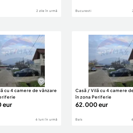
2 zile în urmă
Bucuresti
ilă cu 4 camere de vânzare
Casă / Vilă cu 4 camere d
eriferie
în zona Periferie
 eur
62.000 eur
6 luni în urmă
Bals