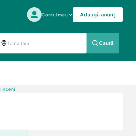
Adaugă anunț
Contul meu
Caută
linceni