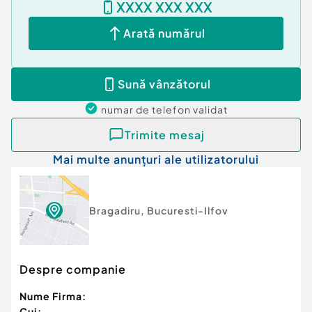
XXXX XXX XXX
Va invitam cu drag sa descoperim impreuna noul
Arată numărul
dumneavoastra camin!
Număr niveluri imobil:
1
Sună vânzătorul
Număr Băi:
2
Posibilitate parcare: Nu
numar de telefon
validat
Curent
Apă
Trimite mesaj
Canalizare
Mai multe anunțuri ale utilizatorului
Gaz
Sistem irigaţie
Încălzire
Climă
Bragadiru
,
Bucuresti-Ilfov
Despre companie
Nume Firma:
Cui: