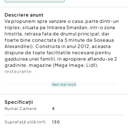
Descriere anunt
Va propunem spre vanzare o casa, parte dintr-un
triplex, situata pe Intrarea Smardan, intr-o zona
linistita, retrasa fata de drumul principal, dar
foarte bine conectata (la 5 minute de Soseaua
Alexandriei). Construita in anul 2012, aceasta
dispune de toate facilitatile necesare pentru
gazduirea unei familii, in apropiere aflandu-se 2
gradinite, magazine (Mega Image, Lidl),
restaurante.
Casa este compusa din parter, etaj si mansarda,
Vezi mai mult
compusa din 4 camere si este compartimentata
astfel:
Specificații
Numar Camere
4
la parter gasim un living spatios, o bucatarie
complet utilata (inclusiv cu electrocasnice mici)
si mobilata, baie de serviciu, hol, si o terasa
Suprafață utilă (m²)
130
acoperita.