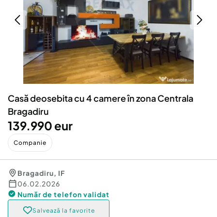
Locuri de munca
Utilaje agricole si industriale
Servicii
Piese auto si accesorii
Animale de companie
Dacia Duster
Afaceri și echipamente profesionale
Inchiriere Bunuri si Vehicule
Casă deosebita cu 4 camere în zona Centrala
Bragadiru
139.990 eur
Companie
Bragadiru
,
IF
06.02.2026
Număr de telefon
validat
Salvează la favorite