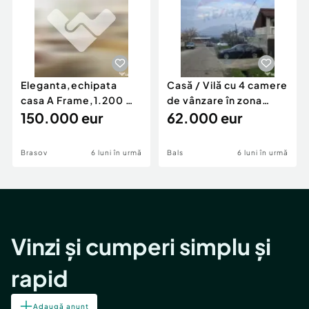
Eleganta,echipata
Casă / Vilă cu 4 camere
casa A Frame,1.200 mp
de vânzare în zona
teren,deschidere Pia
150.000 eur
Periferie
62.000 eur
Brasov
6 luni în urmă
Bals
6 luni în urmă
Vinzi și cumperi simplu și
rapid
Adaugă anunț