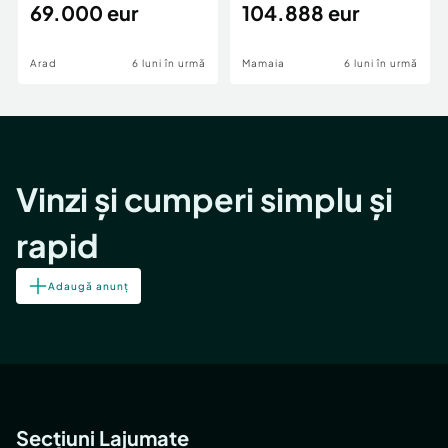
69.000 eur
cheie,langa Mega
104.888 eur
Image
Arad
6 luni în urmă
Mamaia
6 luni în urmă
Vinzi și cumperi simplu și
rapid
Adaugă anunț
Secțiuni Lajumate