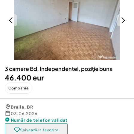
Locuri de munca
Utilaje agricole si industriale
Servicii
Piese auto si accesorii
Animale de companie
Dacia Duster
Afaceri și echipamente profesionale
Inchiriere Bunuri si Vehicule
3 camere Bd. Independentei, poziție buna
46.400 eur
Companie
Braila
,
BR
03.06.2026
Număr de telefon
validat
Salvează la favorite