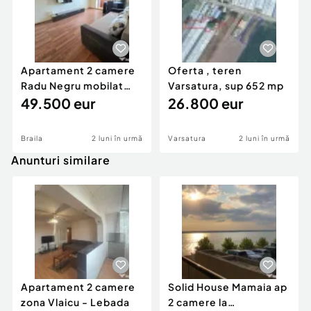
Apartament 2 camere
Oferta , teren
Radu Negru mobilat
Varsatura, sup 652 mp
sup 57 mp
49.500 eur
26.800 eur
Braila
2 luni în urmă
Varsatura
2 luni în urmă
Anunturi similare
Apartament 2 camere
Solid House Mamaia ap
zona Vlaicu - Lebada
2 camere la