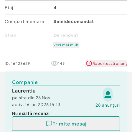
Etaj
4
Compartimentare
Semidecomandat
Stare
De renovat
Vezi mai mult
Comfort
1
ID:
16428629
149
Raportează anunț
Companie
Laurentiu
pe site din
26 Nov
activ:
16 iun 2026 15:13
28
anunțuri
Nu există recenzii
Trimite mesaj