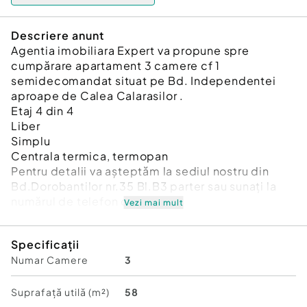
Descriere anunt
Agentia imobiliara Expert va propune spre
cumpărare apartament 3 camere cf 1
semidecomandat situat pe Bd. Independentei
aproape de Calea Calarasilor .
Etaj 4 din 4
Liber
Simplu
Centrala termica, termopan
Pentru detalii va așteptăm la sediul nostru din
Bd.Dorobantilor nr.35 Bl.B3 parter sau sunați la
numărul de telefon din anunț
Vezi mai mult
Confort:
1
Specificații
Tip imobil:
Bloc de apartamente
Numar Camere
3
Suprafață utilă (m²)
58