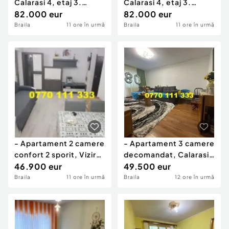
Calarasi 4, etaj 3.
Calarasi 4, etaj 3.
Suprafata 72mp.
82.000 eur
Suprafata 72mp.
82.000 eur
Braila
11 ore în urmă
Braila
11 ore în urmă
- Apartament 2 camere
- Apartament 3 camere
confort 2 sporit, Viziru
decomandat, Calarasi
1, parter.
46.900 eur
4.
49.500 eur
Braila
11 ore în urmă
Braila
12 ore în urmă