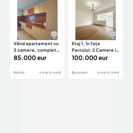
Vând apartament cu
Etaj 1, în fața
A
3 camere, complet
Parcului: 2 Camere in
2
decomandat – 66
85.000 eur
bloc din 87 reabi...
100.000 eur
|
mp, Etaj 2/4, Bârlad
Barlad
6 ore în urmă
Bucuresti
6 ore în urmă
B