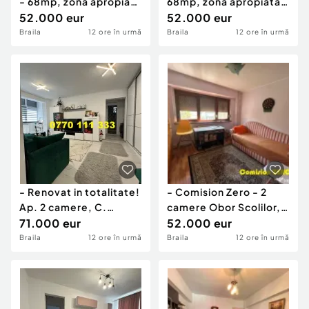
- 68mp, zona apropiata
68mp, zona apropiata
de Bariera Cala
52.000 eur
de Bariera Calara
52.000 eur
Braila
12 ore în urmă
Braila
12 ore în urmă
- Renovat in totalitate!
- Comision Zero - 2
Ap. 2 camere, C.
camere Obor Scolilor,
Galati, et.3. Doua
71.000 eur
suprafata 57mp, et
52.000 eur
Braila
12 ore în urmă
Braila
12 ore în urmă