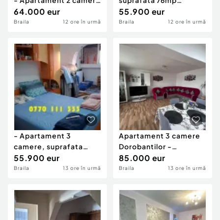
- Apartament 2 camere
suprafata 76mp
54mp Progresu.
64.000 eur
Progresu. Confort 1
55.900 eur
deco
Braila
12 ore în urmă
Braila
12 ore în urmă
- Apartament 3
Apartament 3 camere
camere, suprafata
Dorobantilor -
76mp Progresu.
55.900 eur
suprafata 80mp.
85.000 eur
Confort 1 de
Braila
13 ore în urmă
Braila
13 ore în urmă