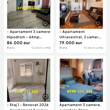
- Apartament 3 camere
- Apartament
Hipodrom - 64mp
Ultracentral, 2 camere
Renovat Recent - Mobil
86.000 eur
suprafata
79.000 eur
62mp,mobilat u
Braila
12 ore în urmă
Braila
12 ore în urmă
- Etaj 1 - Renovat 2026
Apartament 3 camere,