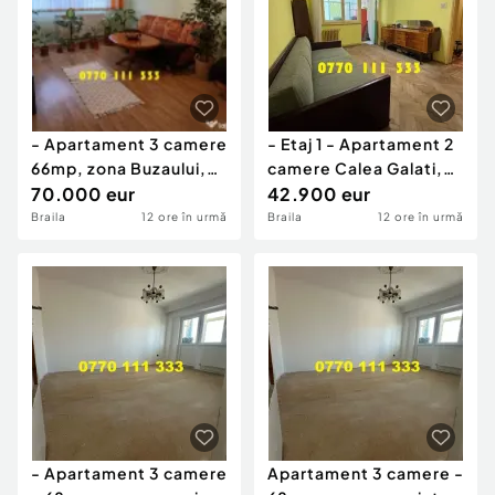
- Apartament 3 camere
- Etaj 1 - Apartament 2
66mp, zona Buzaului,
camere Calea Galati,
etaj 3. Mobilat U
70.000 eur
confort 1 semid
42.900 eur
Braila
12 ore în urmă
Braila
12 ore în urmă
- Apartament 3 camere
Apartament 3 camere -