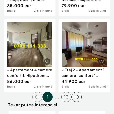
Negru.
85.000 eur
66mp, etaj 2
79.900 eur
Braila
2 zile în urmă
Braila
2 zile în urmă
- Apartament 4 camere
- Etaj 2 - Apartament 1
confort 1, Hipodrom,
camere, confort 1
etaj 2.
86.000 eur
decomandat, Doroba
44.900 eur
Braila
2 zile în urmă
Braila
2 zile în urmă
1
...
13
Te-ar putea interesa si