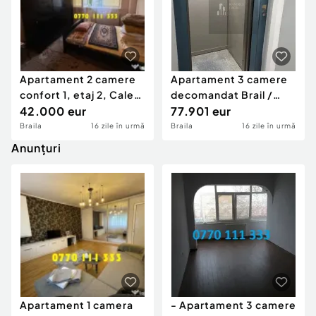
Apartament 2 camere
Apartament 3 camere
confort 1, etaj 2, Calea
decomandat Brail /
Galati
42.000 eur
Calea Calarasilor
77.901 eur
Braila
16 zile în urmă
Braila
16 zile în urmă
Anunțuri
Apartament 1 camera
- Apartament 3 camere