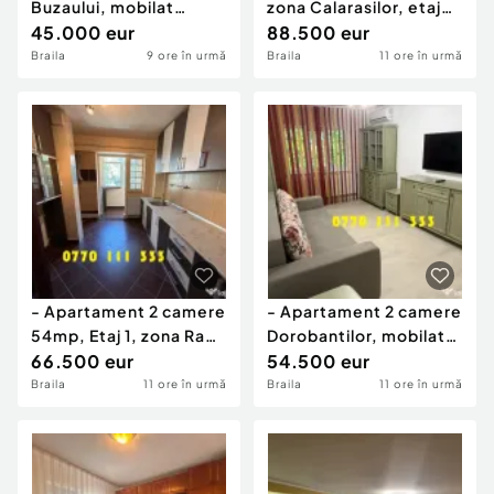
Buzaului, mobilat
zona Calarasilor, etaj
utilat, suprafata 40mp
45.000 eur
intermediar, ba
88.500 eur
Braila
9 ore în urmă
Braila
11 ore în urmă
- Apartament 2 camere
- Apartament 2 camere
54mp, Etaj 1, zona Radu
Dorobantilor, mobilat
Negru
66.500 eur
utilat. Renovat
54.500 eur
Braila
11 ore în urmă
Braila
11 ore în urmă