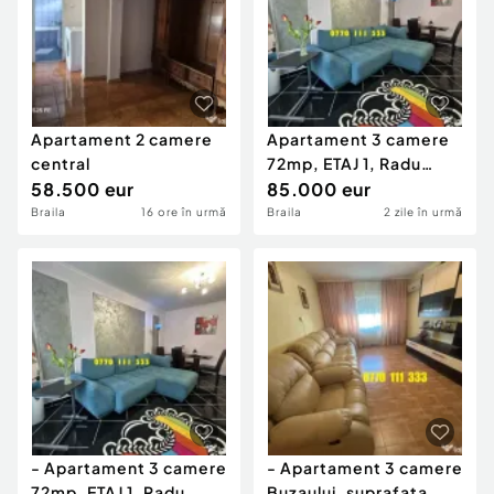
Apartament 2 camere
Apartament 3 camere
central
72mp, ETAJ 1, Radu
58.500 eur
Negru.
85.000 eur
Braila
16 ore în urmă
Braila
2 zile în urmă
- Apartament 3 camere
- Apartament 3 camere
72mp, ETAJ 1, Radu
Buzaului, suprafata