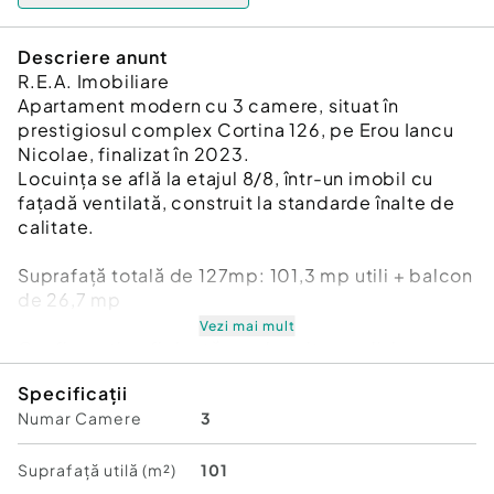
Descriere anunt
R.E.A. Imobiliare
Apartament modern cu 3 camere, situat în
prestigiosul complex Cortina 126, pe Erou Iancu
Nicolae, finalizat în 2023.
Locuința se află la etajul 8/8, într-un imobil cu
fațadă ventilată, construit la standarde înalte de
calitate.
Suprafață totală de 127mp: 101,3 mp utili + balcon
de 26,7 mp
Vezi mai mult
Configurație eficientă: un dormitor, un living cu
bucătărie open space, o baie și balcon generos.
Specificații
Numar Camere
3
✔ Încălzire în pardoseală, contorizare separată
✔ Centrală de bloc
✔ Finisaje moderne și luminozitate naturală
Suprafață utilă (m²)
101