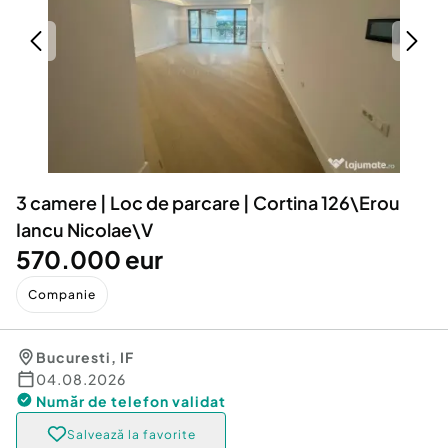
Locuri de munca
Utilaje agricole si industriale
Servicii
Piese auto si accesorii
Animale de companie
Dacia Duster
Afaceri și echipamente profesionale
Inchiriere Bunuri si Vehicule
3 camere | Loc de parcare | Cortina 126\Erou
Iancu Nicolae\V
570.000 eur
Companie
Bucuresti
,
IF
04.08.2026
Număr de telefon
validat
Salvează la favorite