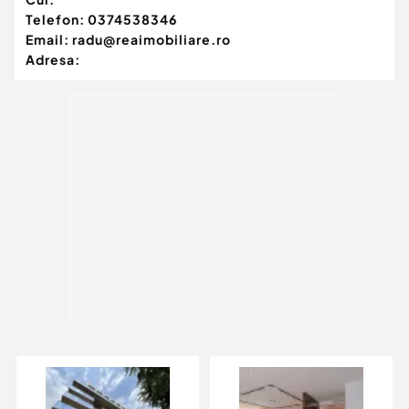
Telefon:
0374538346
Email:
radu@reaimobiliare.ro
Adresa: