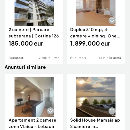
2 camere | Parcare
Duplex 310 mp, 4
subterana | Cortina 126
camere + dining, One
185.000 eur
Herastrau Towers
1.899.000 eur
Bucuresti
2 zile în urmă
Bucuresti
14 zile în urmă
Anunturi similare
Apartament 2 camere
Solid House Mamaia ap
zona Vlaicu - Lebada
2 camere la