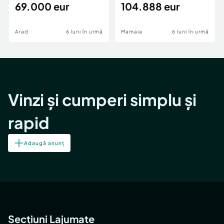
69.000 eur
cheie,langa Mega
104.888 eur
Image
Arad
6 luni în urmă
Mamaia
6 luni în urmă
Vinzi și cumperi simplu și
rapid
Adaugă anunț
Secțiuni Lajumate