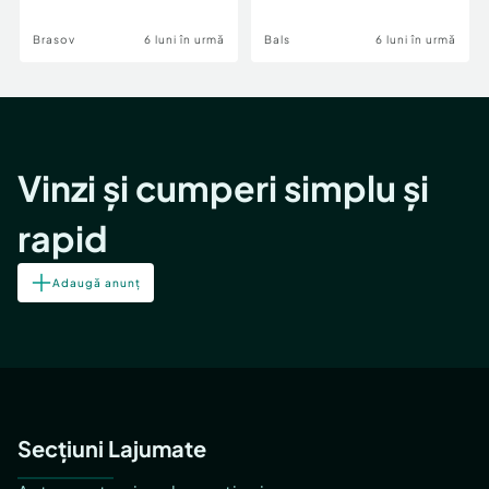
Brasov
6 luni în urmă
Bals
6 luni în urmă
Vinzi și cumperi simplu și
rapid
Adaugă anunț
Secțiuni Lajumate