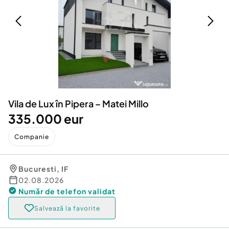
Locuri de munca
Utilaje agricole si industriale
Servicii
Piese auto si accesorii
Animale de companie
Dacia Duster
Afaceri și echipamente profesionale
Inchiriere Bunuri si Vehicule
Vila de Lux în Pipera – Matei Millo
335.000 eur
Companie
Bucuresti
,
IF
02.08.2026
Număr de telefon
validat
Salvează la favorite