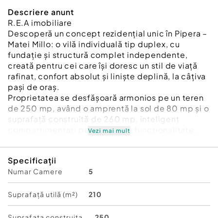
Descriere anunt
R.E.A imobiliare
Descoperă un concept rezidențial unic în Pipera –
Matei Millo: o vilă individuală tip duplex, cu
fundație și structură complet independente,
creată pentru cei care își doresc un stil de viață
rafinat, confort absolut și liniște deplină, la câțiva
pași de oraș.
Proprietatea se desfășoară armonios pe un teren
de 250 mp, având o amprentă la sol de 80 mp și o
suprafață construită de 260 mp, inteligent
compartimentați pentru a oferi funcționalitate,
Vezi mai mult
lumină naturală și un sentiment permanent de
spațiu deschis. Cele 186 mp utili sunt gândiți în
Specificații
cel mai mic detaliu pentru un stil de viață modern,
Numar Camere
5
dinamic și elegant.
Eleganță în fiecare nivel
Suprafață utilă (m²)
210
Parterul, cu zona de living luminoasă, diningul
generos și bucătăria amplă cu cămară, creează un
Suprafata construita
250