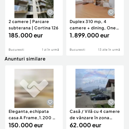
2 camere | Parcare
Duplex 310 mp, 4
subterana | Cortina 126
camere + dining, One
185.000 eur
Herastrau Towers
1.899.000 eur
Bucuresti
1 zi în urmă
Bucuresti
13 zile în urmă
Anunturi similare
Eleganta,echipata
Casă / Vilă cu 4 camere
casa A Frame,1.200 mp
de vânzare în zona
teren,deschidere Pia
150.000 eur
Periferie
62.000 eur