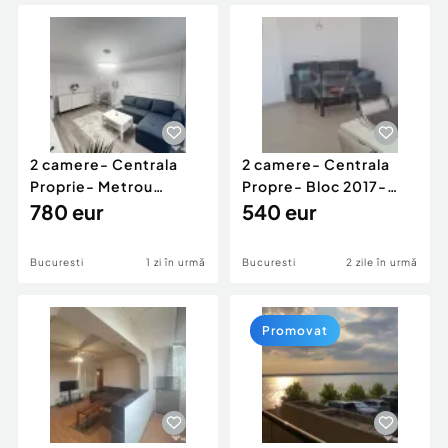
Locuri de munca
Utilaje agricole si industriale
Servicii
Piese auto si accesorii
Animale de companie
Dacia Duster
Afaceri și echipamente profesionale
Inchiriere Bunuri si Vehicule
2 camere- Centrala
2 camere- Centrala
Proprie- Metrou
Propre- Bloc 2017-
Tineretului/Timpuri Noi
780 eur
Parcul Carol
540 eur
Bucuresti
1 zi în urmă
Bucuresti
2 zile în urmă
Promovat