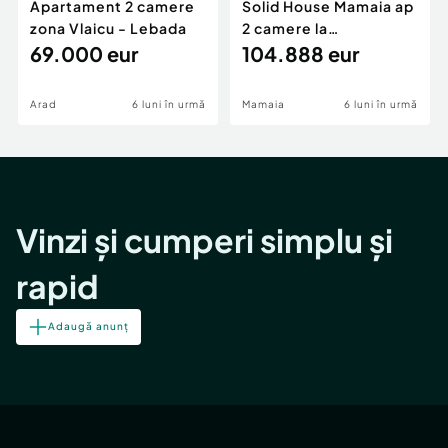
Apartament 2 camere
Solid House Mamaia ap
zona Vlaicu - Lebada
2 camere la
69.000 eur
cheie,langa Mega
104.888 eur
Image
Arad
6 luni în urmă
Mamaia
6 luni în urmă
Vinzi și cumperi simplu și
rapid
Adaugă anunț