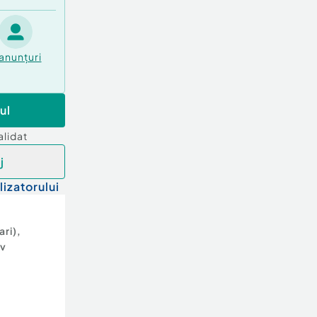
anunțuri
ul
alidat
j
lizatorului
ari)
,
ov