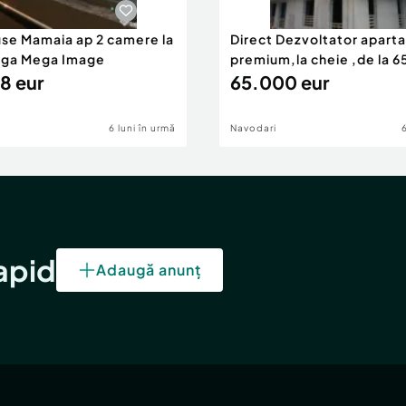
use Mamaia ap 2 camere la
Direct Dezvoltator apar
nga Mega Image
premium,la cheie ,de la 
8 eur
eur
65.000 eur
6 luni în urmă
Navodari
rapid
Adaugă anunț