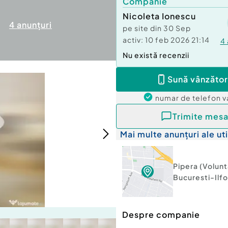
Companie
Nicoleta Ionescu
4
anunțuri
pe site din
30 Sep
activ:
10 feb 2026 21:14
4
Nu există recenzii
Sună vânzător
numar de telefon
v
Trimite mesa
Mai multe anunțuri ale uti
Pipera (Volunt
Bucuresti-Ilf
Despre companie