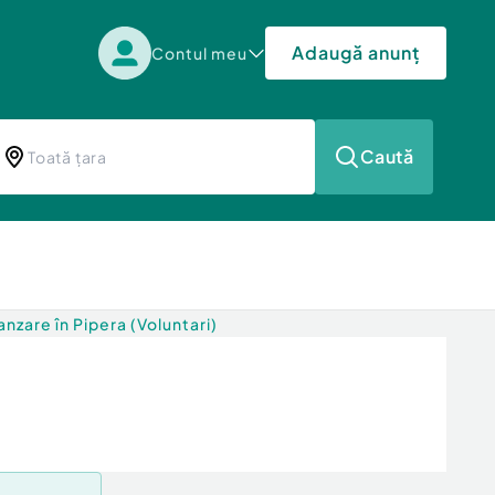
Adaugă anunț
Contul meu
Caută
zare în Pipera (Voluntari)