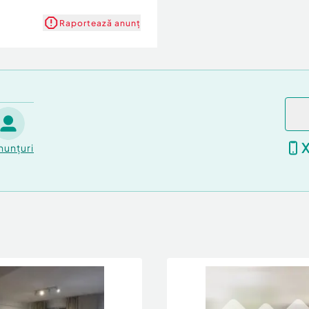
 sau investiție sigură în
Raportează anunț
.
ar
nunțuri
olicita acum VIZIONARE
orice tip de credit
Hub vă stă la dispoziție
are;