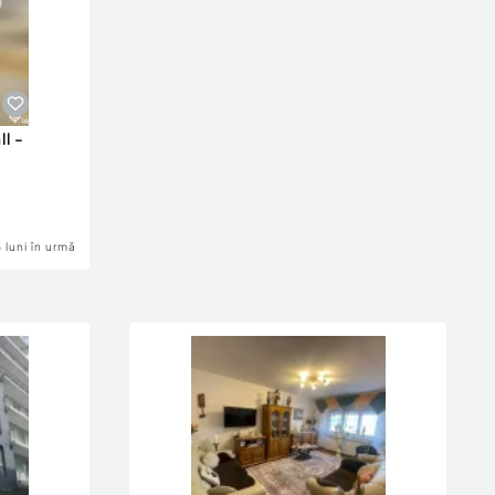
l -
6 luni în urmă