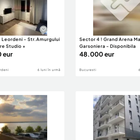
iei.
s direct la ofertele
- Leordeni - Str.Amurgului
Sector 4 ! Grand Arena Mal
tfel încât fiecare client
re Studio +
Garsoniera - Disponibila
iții.
 eur
48.000 eur
 anunț sau cereți detalii
rdeni
6 luni în urmă
Bucuresti