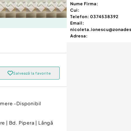
Nume Firma:
Cui:
Telefon:
0374538392
Email:
nicoleta.ionescu@zonades
Adresa:
Salvează la favorite
mere -Disponibil
e | Bd. Pipera | Lângă