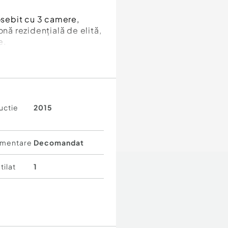
sebit cu 3 camere,
onă rezidențială de elită,
e.
uctie
2015
lă din abundență și un
apreciază confortul,
mentare
Decomandat
 amenajat și pregătit
tilat
1
e business Pipera,
selecte și școli