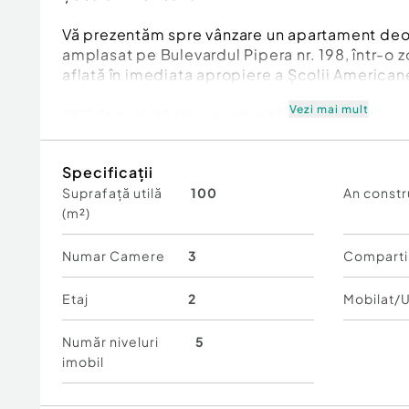
Vă prezentăm spre vânzare un apartament deo
amplasat pe Bulevardul Pipera nr. 198, într-o z
aflată în imediata apropiere a Școlii American
Vezi mai mult
???? Suprafață impresionantă: 100 mp
???? Etaj 2 din 5
????️ Imobil modern, construit în 2015
Specificații
Suprafață utilă
100
An constr
Proprietatea oferă spații ample, lumină natura
(m²)
ambient elegant, fiind ideală pentru cei care 
intimitatea și calitatea vieții.
Numar Camere
3
Comparti
Apartamentul se vinde exact ca în poze, atent
pentru mutare imediată.
Etaj
2
Mobilat/U
???? Locația asigură acces rapid către zona d
Număr niveluri
5
Băneasa, DN1, centre comerciale, restaurante 
imobil
internaționale.