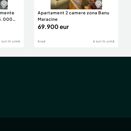
tamente
Apartament 2 camere zona Banu
65.000
Maracine
69.900 eur
6 luni în urmă
Arad
6 luni în urmă