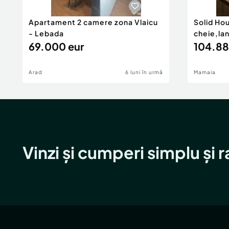
Apartament 2 camere zona Vlaicu
Solid Ho
- Lebada
cheie,la
69.000 eur
104.88
Arad
6 luni în urmă
Mamaia
Vinzi și cumperi simplu și 