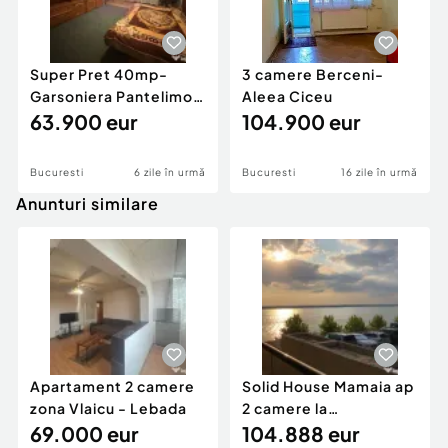
Super Pret 40mp-
3 camere Berceni-
Garsoniera Pantelimon
Aleea Ciceu
-Aleea Cislau
63.900 eur
104.900 eur
Bucuresti
6 zile în urmă
Bucuresti
16 zile în urmă
Anunturi similare
Apartament 2 camere
Solid House Mamaia ap
zona Vlaicu - Lebada
2 camere la
69.000 eur
cheie,langa Mega
104.888 eur