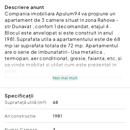
Descriere anunt
Compania imobiliara Apulum94 va propune un
apartament de 3 camere situat in zona Rahova -
str Dunavat , confort 1 decomandat, etajul 4 .
Blocul este anvelopat si este construit in anul
1981.Suprafata utila a apartamentului este de 68
mp iar suprafata totala de 72 mp. Apartamentul
are o serie de imbunatatiri- Usa metalica ,
termopan, aer conditionat, gresie, faianta, etc, si
se vinde mobilat si utilat cum este prezentat in
poze.
Pentru mai multe detalii sau o eventuala vizionare
Vezi mai mult
a apartamentului va rog sunati la numarul de
telefon 0733683454-Dorin Dinu. Comision 3 %
Specificații
negociabil.
Suprafață utilă (m²)
68
Confort:
1
Tip imobil:
Bloc de apartamente
An constructie
1981
Număr Băi:
2
Posibilitate parcare: Nu
Numar Camere
3