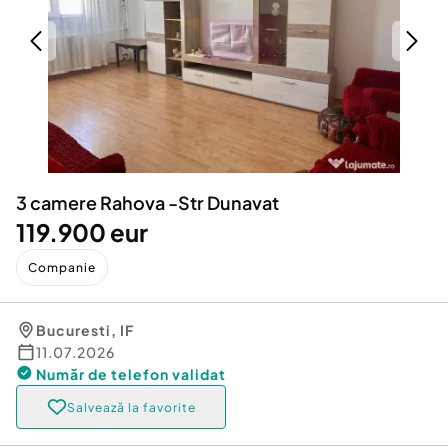
Locuri de munca
Utilaje agricole si industriale
Servicii
Piese auto si accesorii
Animale de companie
Dacia Duster
Afaceri și echipamente profesionale
Inchiriere Bunuri si Vehicule
3 camere Rahova -Str Dunavat
119.900 eur
Companie
Bucuresti
,
IF
11.07.2026
Număr de telefon
validat
Salvează la favorite