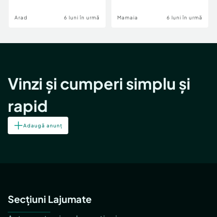
Image
Arad
6 luni în urmă
Mamaia
6 luni în urmă
Vinzi și cumperi simplu și
rapid
Adaugă anunț
Secțiuni Lajumate