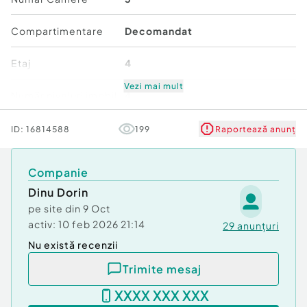
Compartimentare
Decomandat
Etaj
4
Vezi mai mult
Număr niveluri imobil
4
Stare
Bună
ID:
16814588
199
Raportează anunț
Comfort
1
Companie
Dinu Dorin
pe site din
9 Oct
activ:
10 feb 2026 21:14
29
anunțuri
Nu există recenzii
Trimite mesaj
XXXX XXX XXX