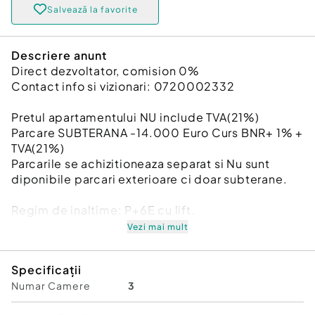
Salvează la favorite
Descriere anunt
Direct dezvoltator, comision 0%
Contact info si vizionari: 0720002332
Pretul apartamentului NU include TVA(21%)
Parcare SUBTERANA -14.000 Euro Curs BNR+ 1% +
TVA(21%)
Parcarile se achizitioneaza separat si Nu sunt
diponibile parcari exterioare ci doar subterane.
Regim de inaltime: P+6E cu lift.
Vezi mai mult
Apartamentul pe care vi-l propunem, face parte
dintr-un ansamblu rezidential situat in Popesti-
Specificații
Leordeni in proximitatea statiei de metrou
Numar Camere
3
Berceni (aprox.3 minute, pe jos), intr-o locatie
privilegiata a orasului, la doi pasi de marile centre