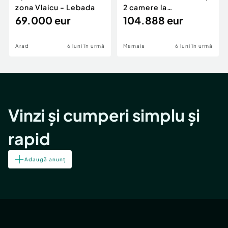
zona Vlaicu - Lebada
2 camere la
69.000 eur
cheie,langa Mega
104.888 eur
Image
Arad
6 luni în urmă
Mamaia
6 luni în urmă
Vinzi și cumperi simplu și
rapid
Adaugă anunț