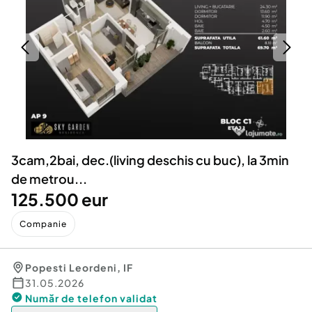
Locuri de munca
Utilaje agricole si industriale
Servicii
Piese auto si accesorii
Animale de companie
Dacia Duster
Afaceri și echipamente profesionale
Inchiriere Bunuri si Vehicule
3cam,2bai, dec.(living deschis cu buc), la 3min
de metrou...
125.500 eur
Companie
Popesti Leordeni
,
IF
31.05.2026
Număr de telefon
validat