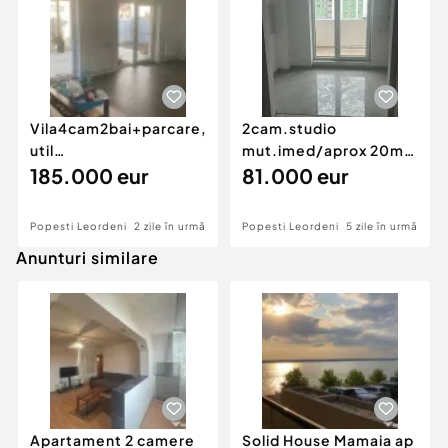
Vila4cam2bai+parcare,mob-
2cam.studio
util
mut.imed/aprox 20min
complet/semicentral
185.000 eur
pe jos metrou D.
81.000 eur
Popesti...
Leonida
Popesti Leordeni
2 zile în urmă
Popesti Leordeni
5 zile în urmă
Anunturi similare
Apartament 2 camere
Solid House Mamaia ap