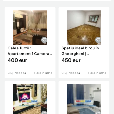
Locuri de munca
Utilaje agricole si industriale
Servicii
Piese auto si accesorii
Animale de companie
Dacia Duster
Afaceri și echipamente profesionale
Inchiriere Bunuri si Vehicule
Calea Turzii :
Spațiu ideal birou în
Apartament 1 Camera |
Gheorgheni |
Decomandat | Balcon |
400 eur
Str.Brâncuși | Aproap
450 eur
E
Cluj-Napoca
8 ore în urmă
Cluj-Napoca
8 ore în urmă