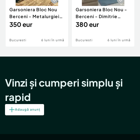
Garsoniera Bloc Nou
Garsoniera Bloc Nou -
Berceni - Metalurgiei
Berceni - Dimitrie
Park - Postalionul
350 eur
Leonida
380 eur
Bucuresti
6 luni în urmă
Bucuresti
6 luni în urmă
Vinzi și cumperi simplu și
rapid
Adaugă anunț