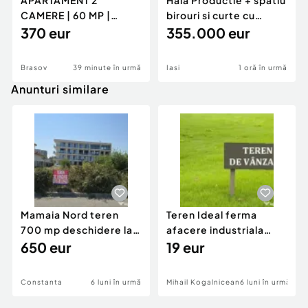
APARTAMENT 2
Hala Productie + spatiu
CAMERE | 60 MP |
birouri si curte cu
GENERAL MOCIULSCHI
370 eur
acces TIR - Danc
355.000 eur
| BALCON DE
Brasov
39 minute în urmă
Iasi
1 oră în urmă
Anunturi similare
Mamaia Nord teren
Teren Ideal ferma
700 mp deschidere la
afacere industriala
D24 si D25
650 eur
deschidere 71 ml la
19 eur
DN2A
Constanta
6 luni în urmă
Mihail Kogalniceanu
6 luni în urmă