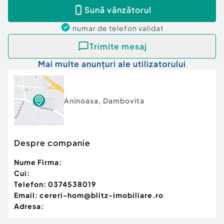
Sună vânzătorul
numar de telefon
validat
Trimite mesaj
Mai multe anunțuri ale utilizatorului
Aninoasa
,
Dambovita
Despre companie
Nume Firma:
Cui:
Telefon:
0374538019
Email:
cereri-hom@blitz-imobiliare.ro
Adresa: