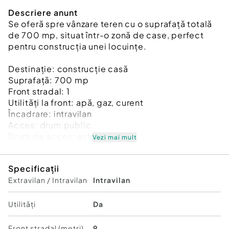
Descriere anunt
Se oferă spre vânzare teren cu o suprafață totală
de 700 mp, situat într-o zonă de case, perfect
pentru construcția unei locuințe.
Destinație: construcție casă
Suprafață: 700 mp
Front stradal: 1
Utilități la front: apă, gaz, curent
Încadrare: intravilan
Acces: drum public
Drum de acces: asfaltat
Vezi mai mult
Vecinătăți: zonă rezidențială (case)
Specificații
Terenul beneficiază de acces facil și utilități
Extravilan / Intravilan
Intravilan
disponibile la limită, fiind o alegere excelentă
pentru o investiție sau pentru construirea unei
locuințe personale.
Utilități
Da
Cod ofertă / ID BLITZ: P170284
Id intern: P170284
Front stradal (metri)
9