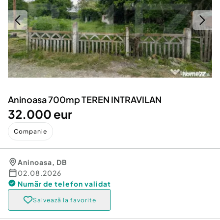
Locuri de munca
Utilaje agricole si industriale
Servicii
Piese auto si accesorii
Animale de companie
Dacia Duster
Afaceri și echipamente profesionale
Inchiriere Bunuri si Vehicule
Aninoasa 700mp TEREN INTRAVILAN
32.000 eur
Companie
Aninoasa
,
DB
02.08.2026
Număr de telefon
validat
Salvează la favorite