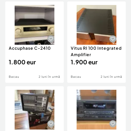
Locuri de munca
Utilaje agricole si industriale
Servicii
Piese auto si accesorii
Animale de companie
Dacia Duster
Afaceri și echipamente profesionale
Inchiriere Bunuri si Vehicule
Accuphase C-2410
Vitus RI 100 Integrated
Amplifier
1.800 eur
1.900 eur
Bacau
2 luni în urmă
Bacau
2 luni în urmă