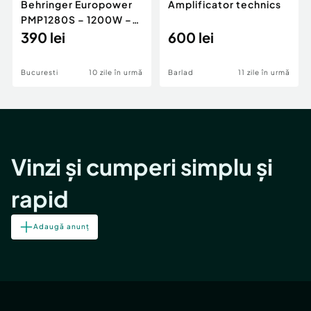
Behringer Europower
Amplificator technics
PMP1280S – 1200W –
Vândut ca defect –
390 lei
600 lei
Cutie originală
Bucuresti
10 zile în urmă
Barlad
11 zile în urmă
Vinzi și cumperi simplu și
rapid
Adaugă anunț