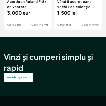
Acordeon Roland Fr8x
Vând 8 acordeoane
de vanzare
vechi / de colecție,
3.000 eur
exact cele care se văd
1.500 lei
în fotografii.
Ciorogarla
10 zile în urmă
Constanta
12 zile în urmă
Vinzi și cumperi simplu și
rapid
Adaugă anunț