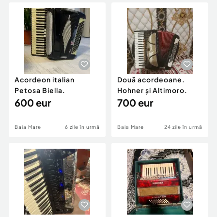
Locuri de munca
Utilaje agricole si industriale
Servicii
Piese auto si accesorii
Animale de companie
Dacia Duster
Afaceri și echipamente profesionale
Inchiriere Bunuri si Vehicule
Acordeon italian
Două acordeoane.
Petosa Biella.
Hohner și Altimoro.
600 eur
700 eur
Baia Mare
6 zile în urmă
Baia Mare
24 zile în urmă