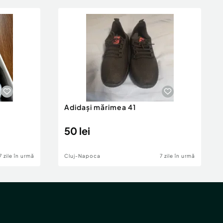
Adidași mărimea 41
50 lei
7 zile în urmă
Cluj-Napoca
7 zile în urmă