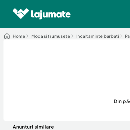
Home
Moda si frumusete
Incaltaminte barbati
Pa
Din pă
Anunturi similare