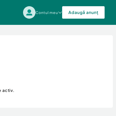
Adaugă anunț
Contul meu
 activ.