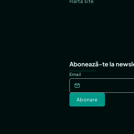
Hartă site
Abonează-te la newsl
Email
Abonare