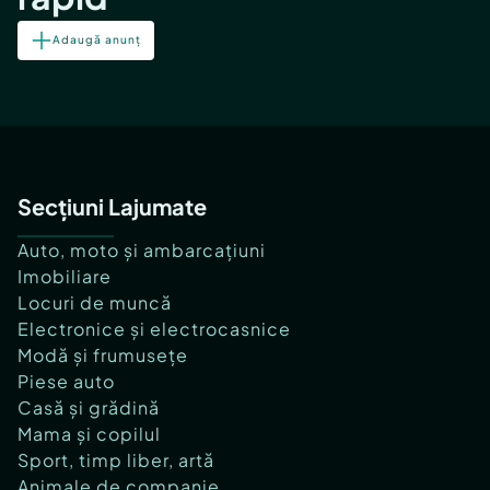
Adaugă anunț
Secțiuni Lajumate
Auto, moto și ambarcațiuni
Imobiliare
Locuri de muncă
Electronice și electrocasnice
Modă și frumusețe
Piese auto
Casă și grădină
Mama și copilul
Sport, timp liber, artă
Animale de companie