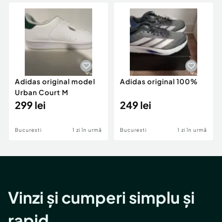
Locuri de munca
Utilaje agricole si industriale
Servicii
Piese auto si accesorii
Animale de companie
Dacia Duster
Afaceri și echipamente profesionale
Inchiriere Bunuri si Vehicule
Adidas original model
Adidas original 100%
Urban Court M
299 lei
249 lei
Bucuresti
1 zi în urmă
Bucuresti
1 zi în urmă
Vinzi și cumperi simplu și
rapid