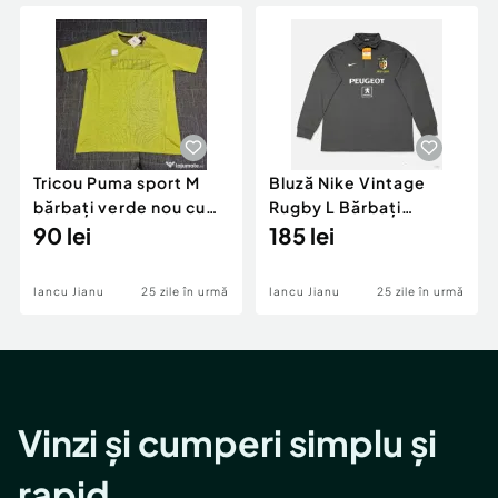
Locuri de munca
Utilaje agricole si industriale
Servicii
Piese auto si accesorii
Animale de companie
Dacia Duster
Afaceri și echipamente profesionale
Inchiriere Bunuri si Vehicule
Tricou Puma sport M
Bluză Nike Vintage
bărbați verde nou cu
Rugby L Bărbați
etichetă
90 lei
Peugeot 1907-2007
185 lei
Nouă cu Etichetă
Iancu Jianu
25 zile în urmă
Iancu Jianu
25 zile în urmă
Vinzi și cumperi simplu și
rapid