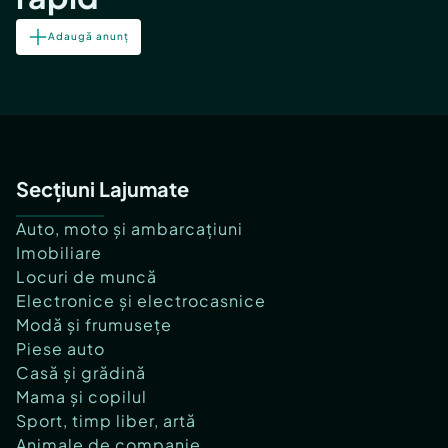
Adaugă anunț
Secțiuni Lajumate
Auto, moto și ambarcațiuni
Imobiliare
Locuri de muncă
Electronice și electrocasnice
Modă și frumusețe
Piese auto
Casă și grădină
Mama și copilul
Sport, timp liber, artă
Animale de companie