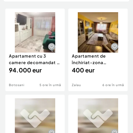
Locuri de munca
Utilaje agricole si industriale
Servicii
Piese auto si accesorii
Animale de companie
Dacia Duster
Afaceri și echipamente profesionale
Inchiriere Bunuri si Vehicule
Apartament cu 3
Apartament de
camere decomandat -
închiriat-zona
renovat - Bucovina -
94.000 eur
ultracentrală
400 eur
Par
Botosani
5 ore în urmă
Zalau
6 ore în urmă