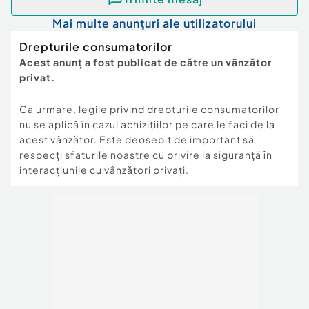
La retea
Numar programe
Mai multe anunțuri ale utilizatorului
15
Drepturile consumatorilor
Interval temperatura
Acest anunț a fost publicat de către un vânzător
60-220C
privat.
Material carcasa
Plastic
Functii de siguranta
Ca urmare, legile privind drepturile consumatorilor
Oprire automata Protectie supraincalzire
nu se aplică în cazul achizițiilor pe care le faci de la
Intrerupere program Indicator luminos Baza anti-
acest vânzător. Este deosebit de important să
alunecare
respecți sfaturile noastre cu privire la siguranță în
Caracteristici speciale
interacțiunile cu vânzători privați.
Timer Geam transparent Convectie Temperatura
ajustabila
Culoare
Alb
Continut pachet
1 x Manual de utilizare 1 x Tava 1 x Gratar 1 x Carte
de retete 1 x Friteuza
Dimensiuni
Lungime