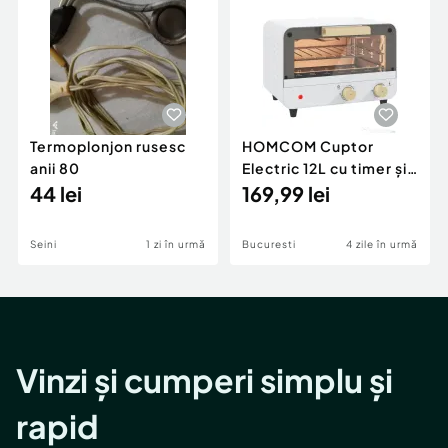
Termoplonjon rusesc
HOMCOM Cuptor
anii 80
Electric 12L cu timer și
44 lei
temperatură reglabilă,
169,99 lei
din oțel și plastic,
31.5x27.7x22.7 cm, alb
Seini
1 zi în urmă
Bucuresti
4 zile în urmă
și auriu
Vinzi și cumperi simplu și
rapid