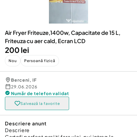
Locuri de munca
Utilaje agricole si industriale
Servicii
Piese auto si accesorii
Animale de companie
Dacia Duster
Afaceri și echipamente profesionale
Air Fryer Friteuze,1400w, Capacitate de 15 L,
Inchiriere Bunuri si Vehicule
Friteuza cu aer cald, Ecran LCD
200 lei
Nou
Persoană fizică
Berceni
,
IF
29.06.2026
Număr de telefon
validat
Salvează la favorite
Descriere anunt
Descriere
Cartofi perfect prajiti fara ulei, pui intreg la