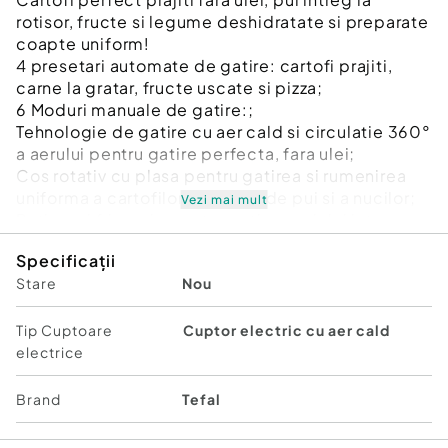
rotisor, fructe si legume deshidratate si preparate
coapte uniform!
4 presetari automate de gatire: cartofi prajiti,
carne la gratar, fructe uscate si pizza;
6 Moduri manuale de gatire:;
Tehnologie de gatire cu aer cald si circulatie 360°
a aerului pentru gatire perfecta, fara ulei;
Cos rotativ cu plasa pentru gatirea si rumenirea
uniforma a cartofilor, pulpelor de pui si a nucilor;
Vezi mai mult
Rotisor si frigaruie pentru gatirea puiului intreg;
4 tavi: 3 tavi cu gratar pentru circulatia aerului si o
Specificații
tava de colectare pentru gustari coapte, prajite
Stare
Nou
sau pane.;
Ecran tactil digital cu alerta sonora si meniu usor
de utilizat;
Tip Cuptoare
Cuptor electric cu aer cald
Usa demontabila pentru o curatare usoara;
electrice
Lumina incorporata;
Pauza automata cand usa e deschisa;
Brand
Tefal
Capacitate cos: 6L;
Capacitate produs: 12L;