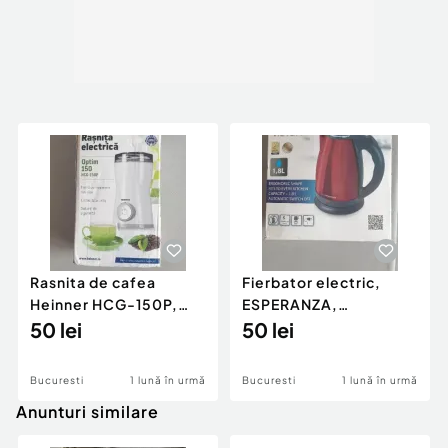
33 cm
Latime
31 cm
Inaltime
39 cm
Lungime cablu
1 m
Greutate
6.27 Kg
Brand:
OEM
Rasnita de cafea
Fierbator electric,
Heinner HCG-150P,
ESPERANZA,
150W, 50 g, Alb
50 lei
Inox/Plastic, 1.8l, Rosu
50 lei
Bucuresti
1 lună în urmă
Bucuresti
1 lună în urmă
Anunturi similare