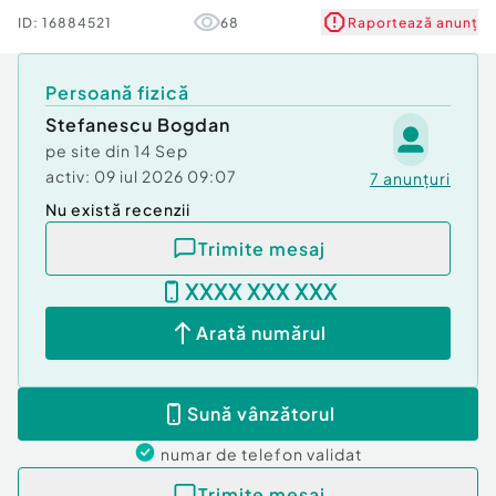
ID:
16884521
68
Raportează anunț
Specificatii
Caracteristici generale
Tip incastrare
Persoană fizică
Standard
Stefanescu Bogdan
Utilizare
pe site din
14 Sep
Rezidential
activ:
09 iul 2026 09:07
7
anunțuri
Tip friteuza
Cu aer cald
Nu există recenzii
Numar cosuri
Trimite mesaj
2
Putere
XXXX XXX XXX
1400 W
Capacitate ulei
Arată numărul
15 l
Capacitate mancare
5 Kg
Sună vânzătorul
Tip panou de comanda
Touch screen
numar de telefon
validat
Tip alimentare
Trimite mesaj