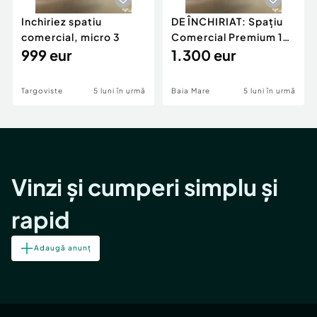
Inchiriez spatiu
DE ÎNCHIRIAT: Spațiu
comercial, micro 3
Comercial Premium 146
999 eur
mp – Vizibili
1.300 eur
Targoviste
5 luni în urmă
Baia Mare
5 luni în urmă
Vinzi și cumperi simplu și
rapid
Adaugă anunț