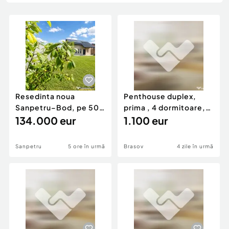
Locuri de munca
Utilaje agricole si industriale
Servicii
Piese auto si accesorii
Animale de companie
Dacia Duster
Afaceri și echipamente profesionale
Inchiriere Bunuri si Vehicule
Resedinta noua
Penthouse duplex,
Sanpetru–Bod, pe 500
prima , 4 dormitoare,
mp, eficienta energ...
134.000 eur
renovat recent, echi
1.100 eur
Sanpetru
5 ore în urmă
Brasov
4 zile în urmă