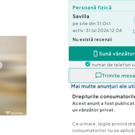
Persoană fizică
Savilla
pe site din
31 Oct
activ:
31 iul 2026 12:06
1
Nu există recenzii
Sună vânzător
numar de telefon
v
Trimite mesa
Mai multe anunțuri ale uti
Drepturile consumatoril
Acest anunț a fost publicat
un vânzător privat.
Ca urmare, legile privind dr
consumatorilor nu se aplică 