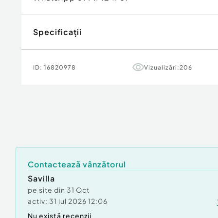
Specificații
ID:
16820978
Vizualizări:
206
Contactează vânzătorul
Savilla
pe site din
31 Oct
activ:
31 iul 2026 12:06
Nu există recenzii