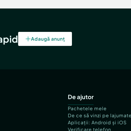
rapid
Adaugă anunț
De ajutor
Pachetele mele
De ce să vinzi pe lajumat
Aplicații: Android și iOS
Verificare telefon