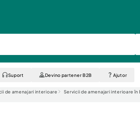
Suport
Devino partener B2B
Ajutor
cii de amenajari interioare
Servicii de amenajari interioare în