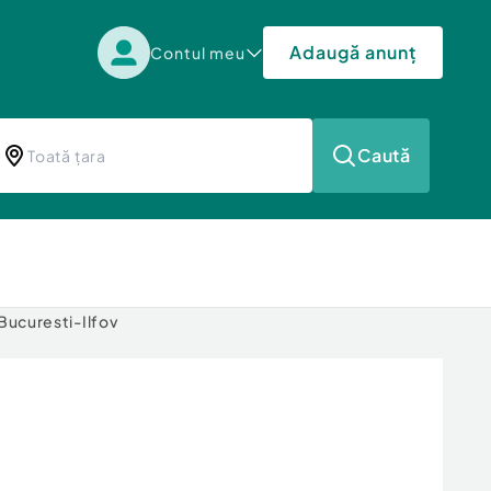
Adaugă anunț
Contul meu
Caută
 Bucuresti-Ilfov