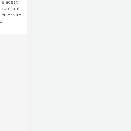
e la acest
important
 cu privire
 cu