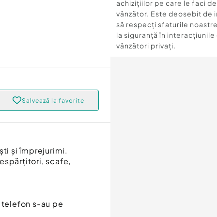
achizițiilor pe care le faci d
vânzător. Este deosebit de 
să respecți sfaturile noastre
la siguranță în interacțiunile
vânzători privați.
Salvează la favorite
ti și împrejurimi.
spărțitori, scafe,
 telefon s-au pe