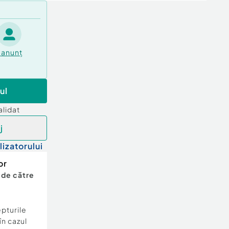
anunț
ul
alidat
j
lizatorului
or
 de către
epturile
în cazul