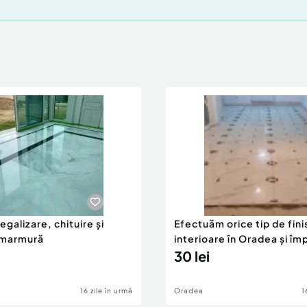
 egalizare, chituire și
Efectuăm orice tip de fini
e marmură
interioare în Oradea și îm
30 lei
16 zile în urmă
Oradea
1