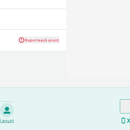
Raportează anunț
1
anunț