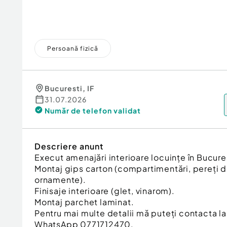
Persoană fizică
Bucuresti
,
IF
31.07.2026
Număr de telefon
validat
Descriere anunt
Execut amenajări interioare locuințe în Bucureș
Montaj gips carton (compartimentări, pereți de
ornamente).
Finisaje interioare (glet, vinarom).
Montaj parchet laminat.
Pentru mai multe detalii mă puteți contacta la
WhatsApp 0771712470.