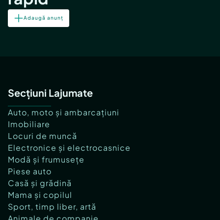
Adaugă anunț
Secțiuni Lajumate
Auto, moto și ambarcațiuni
Imobiliare
Locuri de muncă
Electronice și electrocasnice
Modă și frumusețe
Piese auto
Casă și grădină
Mama și copilul
Sport, timp liber, artă
Animale de companie