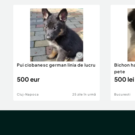
Pui ciobanesc german linia de lucru
Bichon h
pete
500 eur
500 lei
Cluj-Napoca
25 zile în urmă
Bucuresti