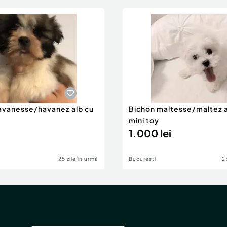
avanesse/havanez alb cu
Bichon maltesse/maltez al
mini toy
1.000 lei
25 zile în urmă
Bucuresti
2