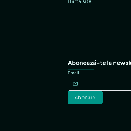
Hartă site
Abonează-te la newsl
Email
Abonare