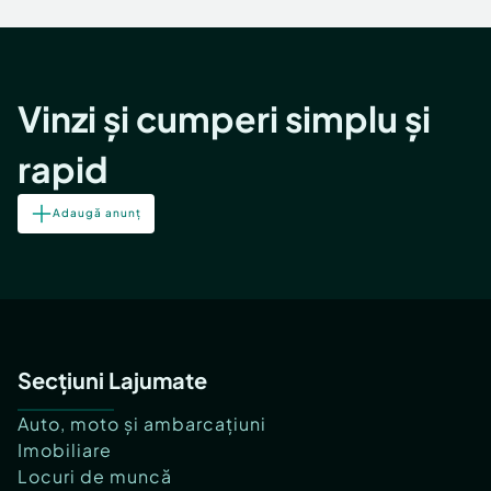
Locuri de munca
Utilaje agricole si industriale
Servicii
Piese auto si accesorii
Animale de companie
Dacia Duster
Afaceri și echipamente profesionale
Vinzi și cumperi simplu și
Inchiriere Bunuri si Vehicule
rapid
Adaugă anunț
Secțiuni Lajumate
Auto, moto și ambarcațiuni
Imobiliare
Locuri de muncă