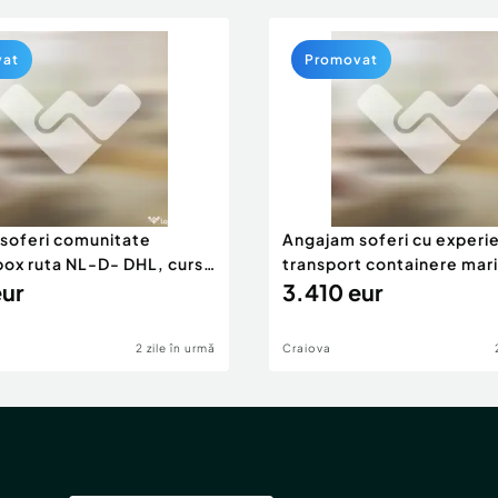
vat
Promovat
soferi comunitate
Angajam soferi cu experi
HL, curse
transport containere mar
 - vineri
eur
3.410 eur
2 zile în urmă
Craiova