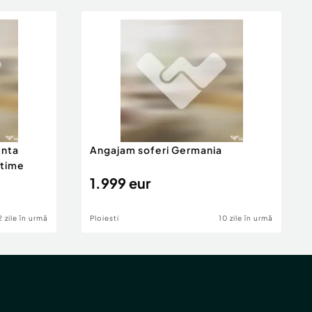
enta
Angajam soferi Germania
itime
1.999 eur
2 zile în urmă
Ploiesti
10 zile în urmă