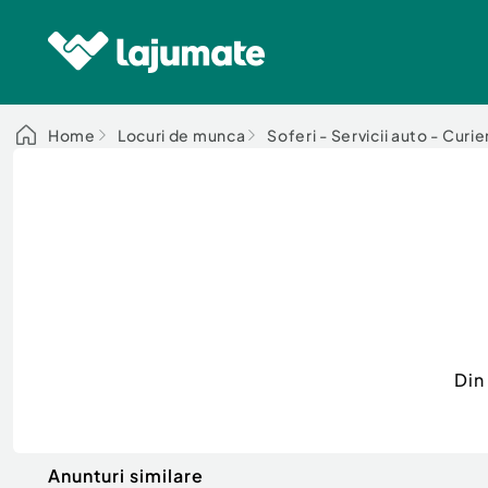
Home
Locuri de munca
Soferi - Servicii auto - Curie
Din
Anunturi similare