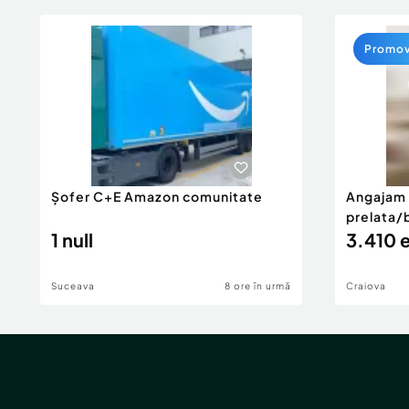
Promo
Șofer C+E Amazon comunitate
Angajam 
prelata/box ruta NL-D- D
1 null
de zi luni
3.410 
Suceava
8 ore în urmă
Craiova