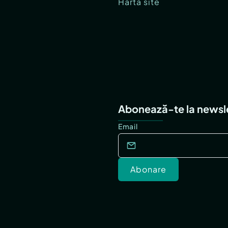
Hartă site
Abonează-te la newsl
Email
Abonare