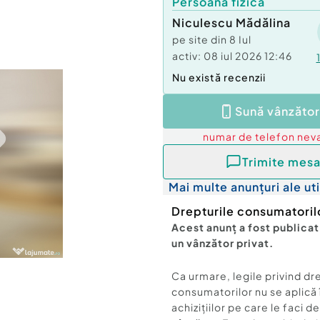
Persoană fizică
Niculescu Mădălina
pe site din
8 Iul
activ:
08 iul 2026 12:46
Nu există recenzii
Sună vânzător
numar de telefon
neva
Trimite mesa
Mai multe anunțuri ale uti
Drepturile consumatoril
Acest anunț a fost publicat
un vânzător privat.
Ca urmare, legile privind dr
consumatorilor nu se aplică 
achizițiilor pe care le faci d