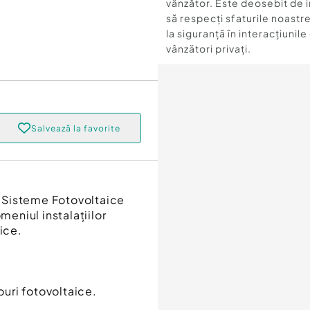
vânzător. Este deosebit de 
să respecți sfaturile noastre
la siguranță în interacțiunile
vânzători privați.
Salvează la favorite
și Sisteme Fotovoltaice
meniul instalațiilor
ice.
ouri fotovoltaice.