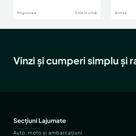
Mogosoaia
3 zile în urmă
Buftea
Vinzi și cumperi simplu și 
Secțiuni Lajumate
Auto, moto și ambarcațiuni