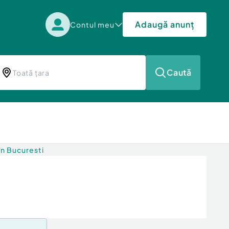
Adaugă anunț
Contul meu
Caută
în Bucuresti