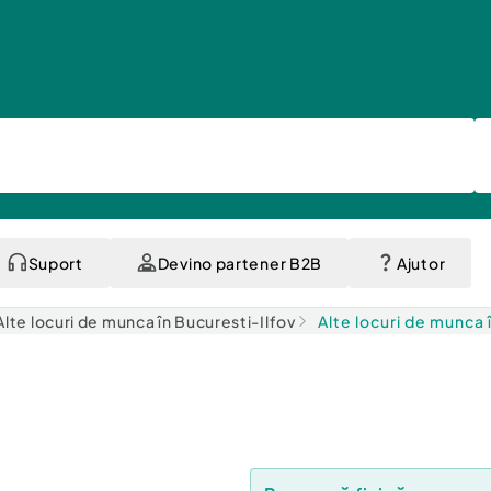
Suport
Devino partener B2B
Ajutor
Alte locuri de munca în Bucuresti-Ilfov
Alte locuri de munca 