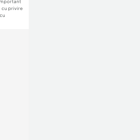
important
 cu privire
 cu