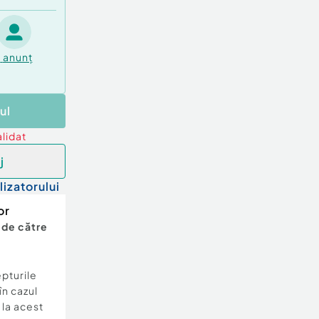
1
anunț
ul
lidat
j
lizatorului
or
 de către
epturile
în cazul
e la acest