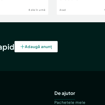
8 zile în urmă
Arad
rapid
Adaugă anunț
De ajutor
Pachetele mele