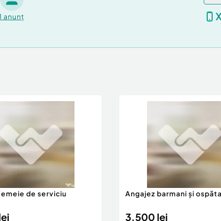
1
anunț
femeie de serviciu
Angajez barmani și ospăta
ei
3.500 lei