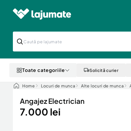
Toate categoriile
Solicită curier
Home
Locuri de munca
Alte locuri de munca
Angajez Electrician
7.000 lei