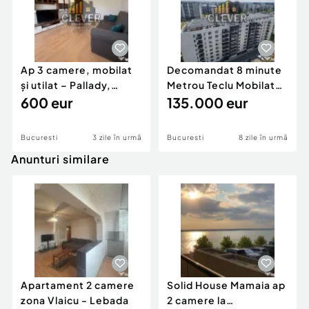
Ap 3 camere, mobilat
Decomandat 8 minute
și utilat – Pallady,
Metrou Teclu Mobilat
metrou Teclu
600 eur
Utilat Parcare T...
135.000 eur
Bucuresti
3 zile în urmă
Bucuresti
8 zile în urmă
Anunturi similare
Apartament 2 camere
Solid House Mamaia ap
zona Vlaicu - Lebada
2 camere la