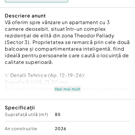
Descriere anunt
Vă oferim spre vânzare un apartament cu 3
camere deosebit, situat într-un complex
rezidențial de elită din zona Theodor Pallady
(Sector 3). Proprietatea se remarcă prin cele două
balcoane și compartimentarea inteligentă, fiind
ideală pentru persoanele care caută o locuință de
calitate superioară.
✨ Detalii Tehnice (Ap. 12-19-26):
Suprafață Utilă: 71.20 mp.
Balcoane: Două balcoane spațioase cu suprafețe
Vezi mai mult
de 8.82 mp, respectiv 5.75 mp.
Compartimentare Spațioasă:
Specificații
Living: 18.15 mp.
Suprafață utilă (m²)
85
Bucătărie: 10.30 mp.
Dormitoare: Dormitor 1 (12.05 mp) și Dormitor 2
(13.15 mp).
An constructie
2026
Băi: Două băi complet echipate (4.60 mp și 4.90