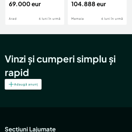
69.000 eur
cheie,langa Mega
104.888 eur
Image
Arad
6 luni în urmă
Mamaia
6 luni în urmă
Vinzi și cumperi simplu și
rapid
Adaugă anunț
Secțiuni Lajumate