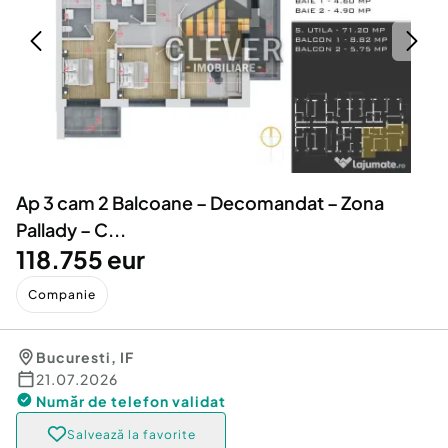
Locuri de munca
Utilaje agricole si industriale
Servicii
Piese auto si accesorii
Animale de companie
Dacia Duster
Afaceri și echipamente profesionale
Inchiriere Bunuri si Vehicule
Ap 3 cam 2 Balcoane – Decomandat – Zona
Pallady – C...
118.755 eur
Companie
Bucuresti
,
IF
21.07.2026
Număr de telefon
validat
Salvează la favorite