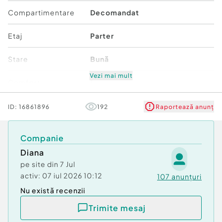
Compartimentare
Decomandat
Etaj
Parter
Stare
Bună
Vezi mai mult
Comfort
1
ID:
16861896
192
Raportează anunț
Companie
Diana
pe site din
7 Jul
activ:
07 iul 2026 10:12
107
anunțuri
Nu există recenzii
Trimite mesaj