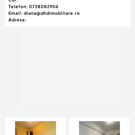
Telefon:
0728082906
Email:
diana@dhdimobiliare.ro
Adresa: