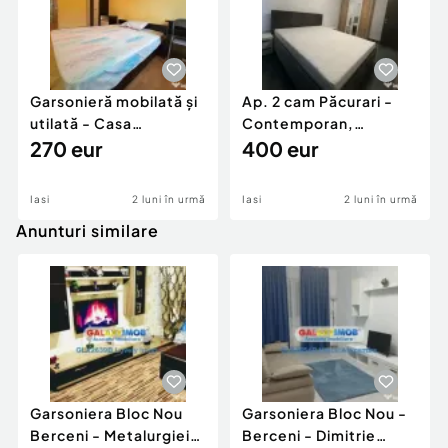
Garsonieră mobilată și
Ap. 2 cam Păcurari -
utilată - Casa
Contemporan,
Sindicatelor
270 eur
încălzire în pardoseală
400 eur
Iasi
2 luni în urmă
Iasi
2 luni în urmă
Anunturi similare
Garsoniera Bloc Nou
Garsoniera Bloc Nou -
Berceni - Metalurgiei
Berceni - Dimitrie