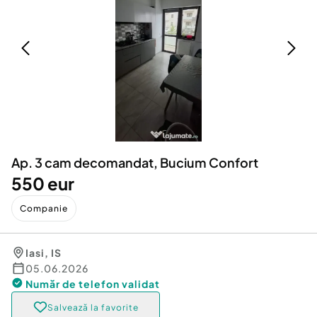
Locuri de munca
Utilaje agricole si industriale
Servicii
Piese auto si accesorii
Animale de companie
Dacia Duster
Afaceri și echipamente profesionale
Inchiriere Bunuri si Vehicule
Ap. 3 cam decomandat, Bucium Confort
550 eur
Companie
Iasi
,
IS
05.06.2026
Număr de telefon
validat
Salvează la favorite