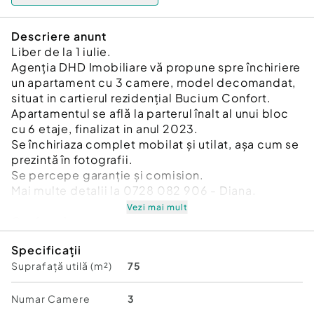
Descriere anunt
Liber de la 1 iulie.
Agenția DHD Imobiliare vă propune spre închiriere
un apartament cu 3 camere, model decomandat,
situat in cartierul rezidențial Bucium Confort.
Apartamentul se află la parterul înalt al unui bloc
cu 6 etaje, finalizat in anul 2023.
Se închiriaza complet mobilat și utilat, așa cum se
prezintă în fotografii.
Se percepe garanție și comision.
Mai multe detalii la 0728 082 906 - Diana.
Vezi mai mult
Confort:
1
Tip imobil:
Bloc de apartamente
Specificații
Suprafață utilă (m²)
75
Numar Camere
3