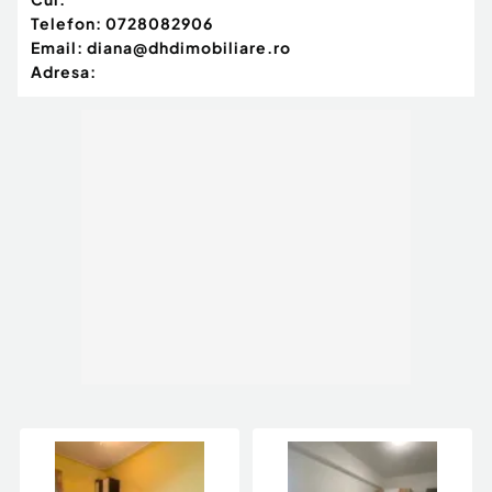
Telefon:
0728082906
Email:
diana@dhdimobiliare.ro
Adresa: