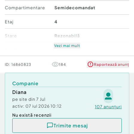
Compartimentare
Semidecomandat
Etaj
4
Stare
Rezonabilă
Vezi mai mult
Comfort
1
ID:
16860823
184
Raportează anunț
Companie
Diana
pe site din
7 Jul
activ:
07 iul 2026 10:12
107
anunțuri
Nu există recenzii
Trimite mesaj