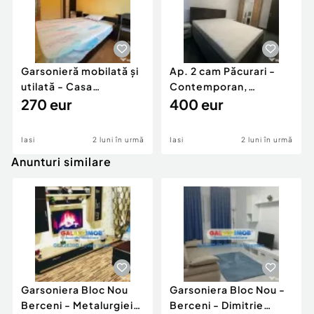
Garsonieră mobilată și
Ap. 2 cam Păcurari -
utilată - Casa
Contemporan,
Sindicatelor
270 eur
încălzire în pardoseală
400 eur
Iasi
2 luni în urmă
Iasi
2 luni în urmă
Anunturi similare
Garsoniera Bloc Nou
Garsoniera Bloc Nou -
Berceni - Metalurgiei
Berceni - Dimitrie