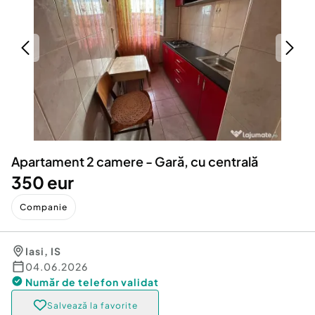
Locuri de munca
Utilaje agricole si industriale
Servicii
Piese auto si accesorii
Animale de companie
Dacia Duster
Afaceri și echipamente profesionale
Inchiriere Bunuri si Vehicule
Apartament 2 camere - Gară, cu centrală
350 eur
Companie
Iasi
,
IS
04.06.2026
Număr de telefon
validat
Salvează la favorite