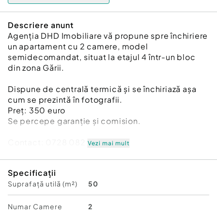
Descriere anunt
Agenția DHD Imobiliare vă propune spre închiriere
un apartament cu 2 camere, model
semidecomandat, situat la etajul 4 într-un bloc
din zona Gării.
Dispune de centrală termică și se închiriază așa
cum se prezintă în fotografii.
Preț: 350 euro
Se percepe garanție și comision.
Contact: 0728 082 906
Vezi mai mult
Confort:
1
Specificații
Tip imobil:
Bloc de apartamente
Suprafață utilă (m²)
50
Numar Camere
2