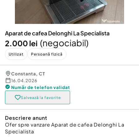
Locuri de munca
Utilaje agricole si industriale
Servicii
Piese auto si accesorii
Animale de companie
Dacia Duster
Afaceri și echipamente profesionale
Aparat de cafea Delonghi La Specialista
Inchiriere Bunuri si Vehicule
(negociabil)
2.000 lei
Utilizat
Persoană fizică
Constanta
,
CT
16.04.2026
Număr de telefon
validat
Salvează la favorite
Descriere anunt
Ofer spre vanzare Aparat de cafea Delonghi La
Specialista