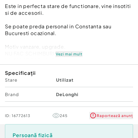
Este in perfecta stare de functionare, vine insotiti
si de accesorii.
Se poate preda personal in Constanta sau
Bucuresti ocazional.
Motiv vanzare, upgrade.
NU FAC SCHIMBURI
Vezi mai mult
NU TRIMIT PRIN CURIER
NU VAND SEPARAT
Specificații
Stare
Utilizat
Brand
DeLonghi
ID:
16772613
245
Raportează anunț
Persoană fizică