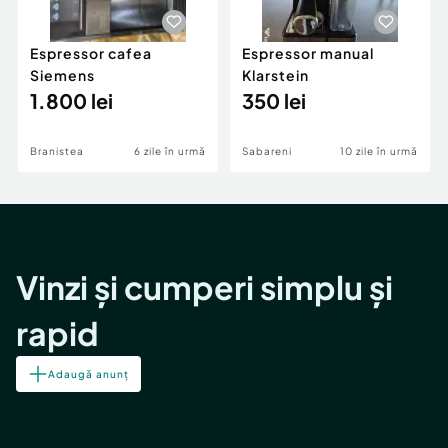
Espressor cafea
Espressor manual
Siemens
Klarstein
1.800 lei
350 lei
Branistea
6 zile în urmă
Sabareni
10 zile în urmă
Vinzi și cumperi simplu și
rapid
Adaugă anunț