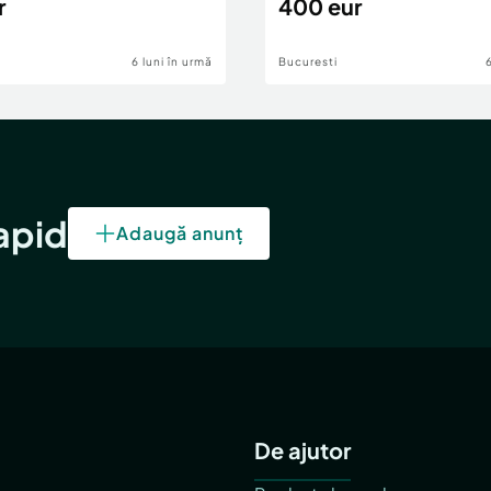
r
400 eur
6 luni în urmă
Bucuresti
rapid
Adaugă anunț
De ajutor