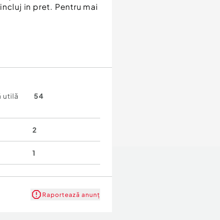
ncluj in pret. Pentru mai
 utilă
54
2
1
Raportează anunț