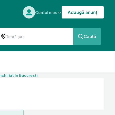
Adaugă anunț
Contul meu
Caută
chiriat în Bucuresti