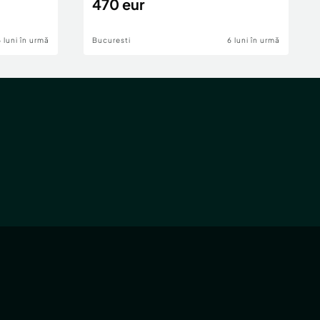
470 eur
6 luni în urmă
Bucuresti
6 luni în urmă