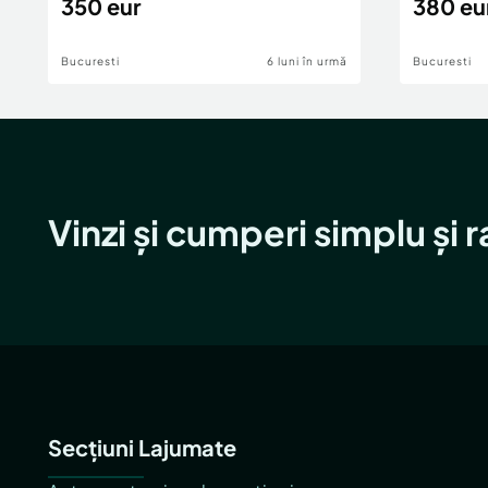
350 eur
380 eu
Bucuresti
6 luni în urmă
Bucuresti
Vinzi și cumperi simplu și 
Secțiuni Lajumate