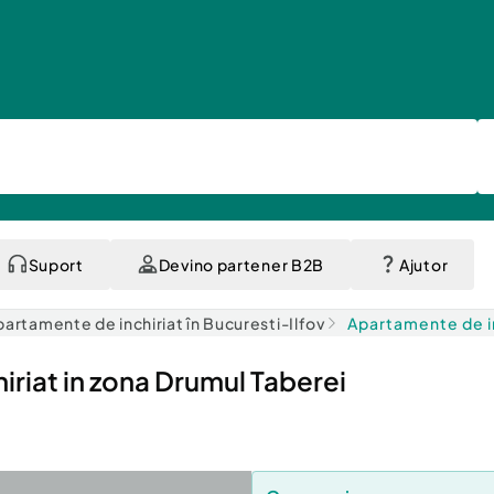
Suport
Devino partener B2B
Ajutor
partamente de inchiriat în Bucuresti-Ilfov
Apartamente de in
riat in zona Drumul Taberei