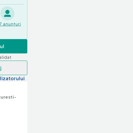
7
anunțuri
ul
alidat
j
lizatorului
uresti-