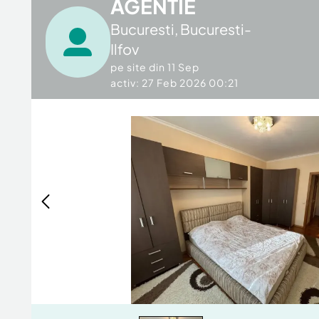
AGENTIE
Bucuresti
,
Bucuresti-
Ilfov
pe site din
11 Sep
activ: 27 Feb 2026 00:21