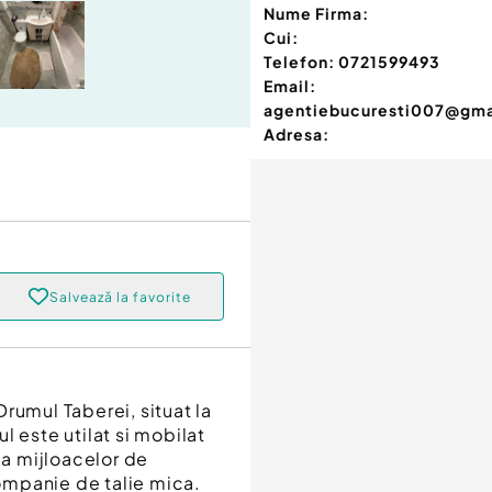
Nume Firma:
Cui:
Telefon:
0721599493
Email:
agentiebucuresti007@gma
Adresa:
Salvează la favorite
rumul Taberei, situat la
l este utilat si mobilat
la mijloacelor de
ompanie de talie mica.