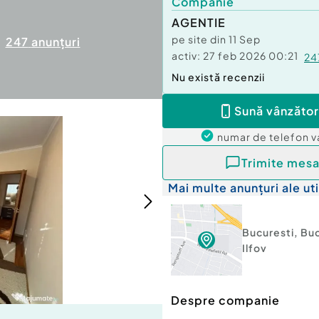
Companie
AGENTIE
pe site din
11 Sep
247
anunțuri
activ:
27 feb 2026 00:21
24
Nu există recenzii
Sună vânzător
numar de telefon
v
Trimite mesa
Mai multe anunțuri ale uti
Bucuresti
,
Buc
Ilfov
Despre companie