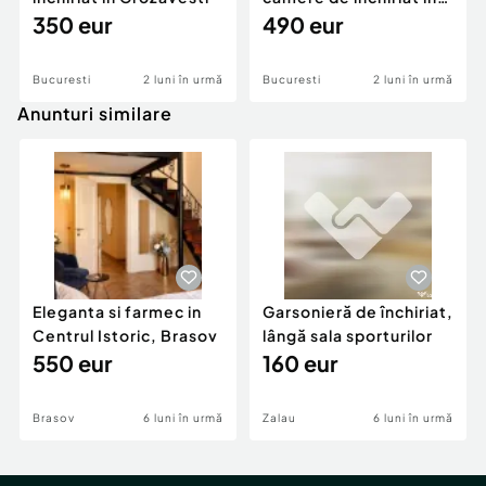
350 eur
zona Militari
490 eur
Bucuresti
2 luni în urmă
Bucuresti
2 luni în urmă
Anunturi similare
Eleganta si farmec in
Garsonieră de închiriat,
Centrul Istoric, Brasov
lângă sala sporturilor
550 eur
160 eur
Brasov
6 luni în urmă
Zalau
6 luni în urmă