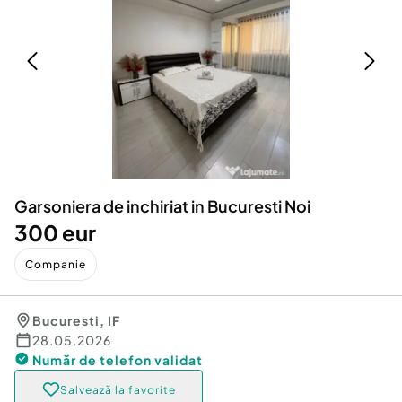
Locuri de munca
Utilaje agricole si industriale
Servicii
Piese auto si accesorii
Animale de companie
Dacia Duster
Afaceri și echipamente profesionale
Inchiriere Bunuri si Vehicule
Garsoniera de inchiriat in Bucuresti Noi
300 eur
Companie
Bucuresti
,
IF
28.05.2026
Număr de telefon
validat
Salvează la favorite